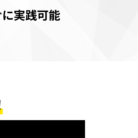
ぐに実践可能
！