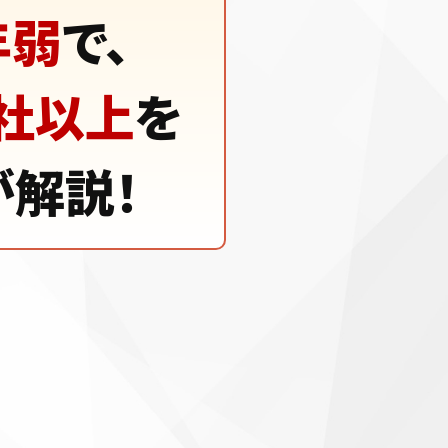
年弱
で、
０社以上
を
が解説！