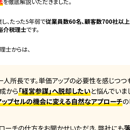
法
を徹底解説いただきました。
し、たった5年弱で
従業員数60名、顧客数700社以上
 裕介税理士
です。
理士からは、
一人所長です。単価アップの必要性を感じつつ
成から
「経営参謀」へ脱却したい
と悩んでいま
アップセルの機会に変える自然なアプローチ
の
ローチの仕方をお聞かせいただき、弊社にも