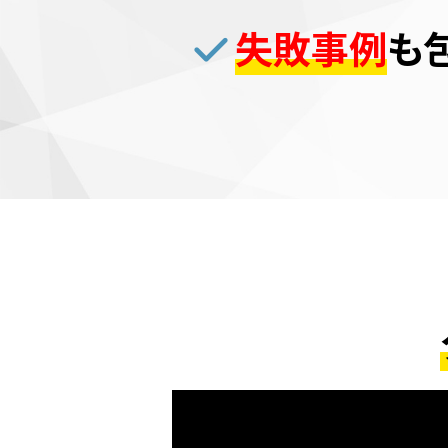
失敗事例
も