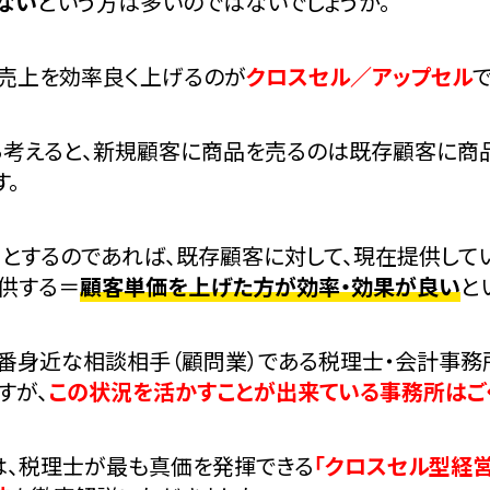
ない
という方は多いのではないでしょうか。
、売上を効率良く上げるのが
クロスセル／アップセル
で
ら考えると、新規顧客に商品を売るのは既存顧客に商
す。
うとするのであれば、既存顧客に対して、現在提供して
提供する＝
顧客単価を上げた方が効率・効果が良い
と
一番身近な相談相手（顧問業）である税理士・会計事務
すが、
この状況を活かすことが出来ている事務所はご
は、税理士が最も真価を発揮できる
「クロスセル型経