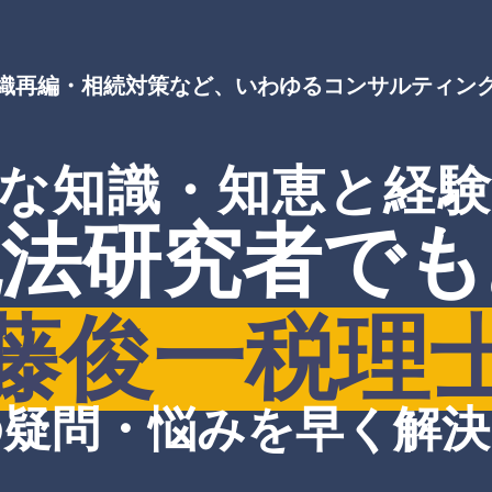
織再編・相続対策など、
いわゆるコンサルティン
な知識・
知恵と経
税法研究者でも
藤俊一税理
の疑問・悩みを早く解決