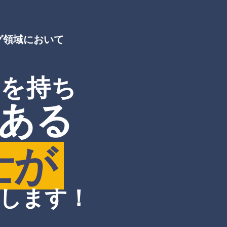
グ領域において
験を持ち
ある
士が
します！