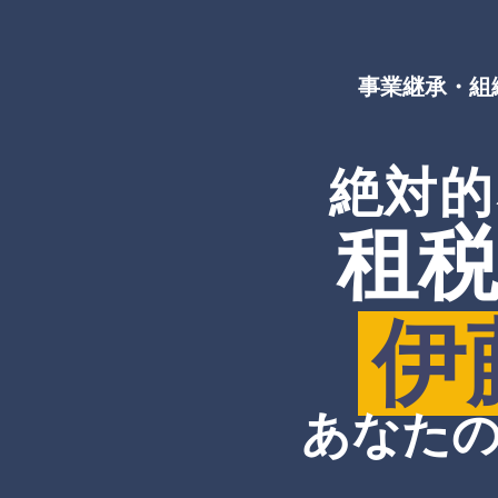
事業継承・組
絶対的
租
伊
あなた