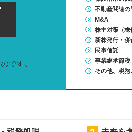
す
不動産関連の
M&A
株主対策（株
新株発行・併
民事信託
事業継承節税
ものです。
その他、税務
・税務処理
2
未来を