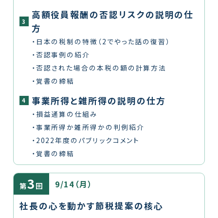
高額役員報酬の否認リスクの説明の仕
3
方
・日本の税制の特徴（2でやった話の復習）
・否認事例の紹介
・否認された場合の本税の額の計算方法
・覚書の締結
事業所得と雑所得の説明の仕方
4
・損益通算の仕組み
・事業所得か雑所得かの判例紹介
・2022年度のパブリックコメント
・覚書の締結
3
9/14（月）
第
回
社長の心を動かす節税提案の核心