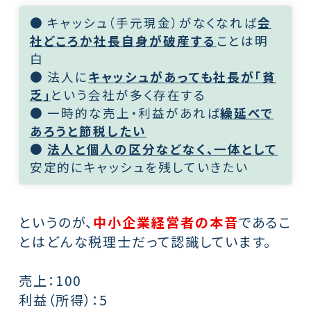
● キャッシュ（手元現金）がなくなれば
会
社どころか社長自身が破産する
ことは明
白
● 法人に
キャッシュがあっても社長が「貧
乏」
という会社が多く存在する
● 一時的な売上・利益があれば
繰延べで
あろうと節税したい
●
法人と個人の区分などなく、一体として
安定的にキャッシュを残していきたい
というのが、
中小企業経営者の本音
であるこ
とはどんな税理士だって認識しています。
売上：100
利益（所得）：5