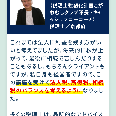
（税理士強靭化計画こが
ねむしクラブ隊長 ・キャ
ッシュフローコーチ）
税理士／京都府
これまでは法人に利益を残す方がい
いと考えてましたが、将来的に株が上
がって、最後に相続で苦しんだりする
こともあるし、もちろんクライアントも
ですが、私自身も経営者ですので、こ
の
講座を受けて
法人税、所得税、相続
税のバランスを考えるように
なりまし
た。
多くの税理士は、局所的なアドバイス