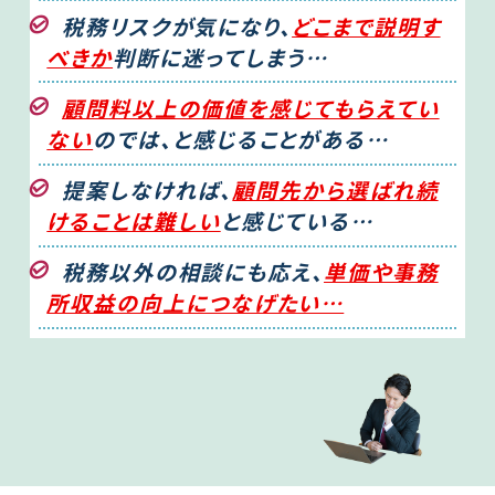
税務リスクが気になり、
どこまで説明す
べきか
判断に迷ってしまう…
顧問料以上の価値を感じてもらえてい
ない
のでは、と感じることがある…
提案しなければ、
顧問先から選ばれ続
けることは難しい
と感じている…
税務以外の相談にも応え、
単価や事務
所収益の向上につなげたい…