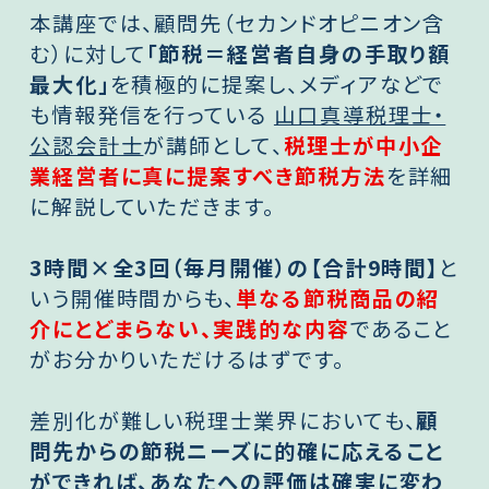
本講座では、顧問先（セカンドオピニオン含
む）に対して
「節税＝経営者自身の手取り額
最大化」
を積極的に提案し、メディアなどで
も情報発信を行っている
山口真導税理士・
公認会計士
が講師として、
税理士が中小企
業経営者に真に提案すべき節税方法
を詳細
に解説していただきます。
3時間×全3回（毎月開催）の【合計9時間】
と
いう開催時間からも、
単なる節税商品の紹
介にとどまらない、実践的な内容
であること
がお分かりいただけるはずです。
差別化が難しい税理士業界においても、
顧
問先からの節税ニーズに的確に応えること
ができれば、
あなたへの評価は確実に変わ