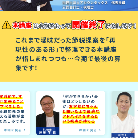
これまで曖昧だった節税提案を「再
現性のある形」で整理できる本講座
が惜しまれつつも…今期で最後の募
集です！
践的で、す
「何ができるか」「最
メ
出来ること
後はどうしたいの
を
べました。
か」
お客様にちゃん
な
顧問先の要
と聞いた上で最適な
で
る活動が出
アドバイスをすると
い
楽しみです。
いう視点が持てる
だ
て
詳細を見る
税理士
詳細を見る
近藤 学 様
税理士
野田 智大朗 様