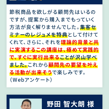
節税商品を欲しがる顧問先はいるの
ですが、提案から購入までもっていく
方法が良く解りませんでした。
集客セ
ミナーのレジュメを特典
として付けて
くれて、さらに、それを
理論的背景と共
に実演するこの講座は、極めて実践的
で、すぐに実行出来る
ことが沢山学べ
ました。
これから
顧問先の要望を叶え
る活動が出来そう
で楽しみです。
（Webアンケート）
野田 智大朗 様