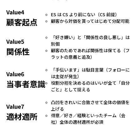
Value4
ES は CS より前にない（CS 前提）
顧客起点
顧客から対価を貰ってはじめて分配可能
「好き嫌い」と「関係性の良し悪し」は
Value5
別個
関係性
顧客のためであれば関係性は保てる（フ
ラットの意義と追及）
「手伝います」は駄目言葉（フォローに
Value6
は主従が発生）
当事者意識
役割分担を決めるのはいいが全て「自分
ごと」として捉える
凸凹をきれいに合致させて全体の価値を
Value7
上げる
適材適所
得意／好き／経験といったチーム（会
社）全体の適材適所が必須