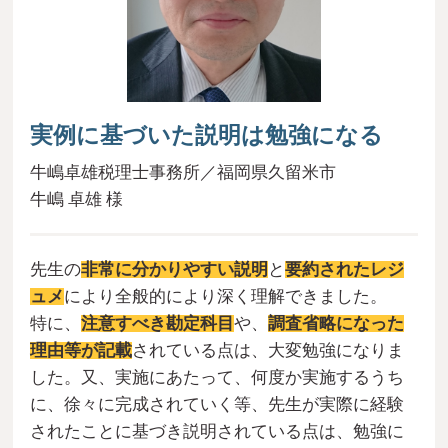
実例に基づいた説明は勉強になる
牛嶋卓雄税理士事務所／福岡県久留米市
牛嶋 卓雄 様
先生の
非常に分かりやすい説明
と
要約されたレジ
ュメ
により全般的により深く理解できました。
特に、
注意すべき勘定科目
や、
調査省略になった
理由等が記載
されている点は、大変勉強になりま
した。又、実施にあたって、何度か実施するうち
に、徐々に完成されていく等、先生が実際に経験
されたことに基づき説明されている点は、勉強に