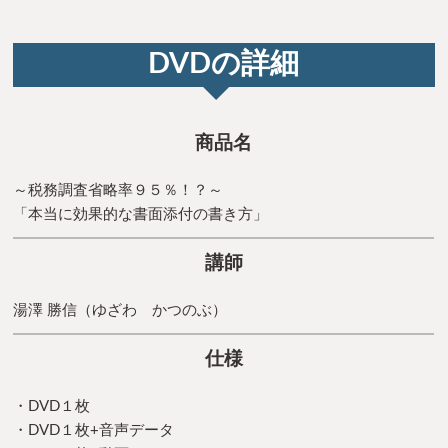
DVDの詳細
商品名
～税務調査省略率９５％！？～
「本当に効果的な書面添付の書き方」
講師
湯澤 勝信（ゆざわ かつのぶ）
仕様
・DVD１枚
・DVD１枚+音声データ