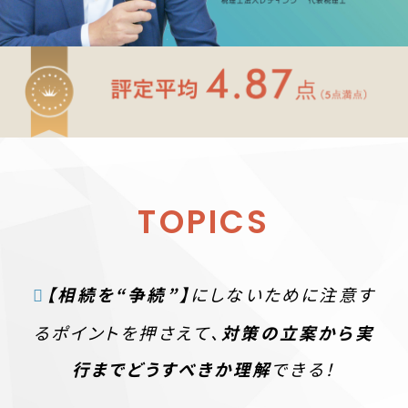
TOPICS
【相続を“争続”】
にしないために注意す
るポイントを押さえて、
対策の立案から実
行までどうすべきか理解
できる！