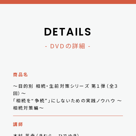
DETAILS
- DVDの詳細 -
商品名
～目的別 相続・生前対策シリーズ 第１弾（全３
回）～
「相続を“争続”」にしないための実践ノウハウ ～
相続対策編～
講師
木村 英幸（きむら ひでゆき）