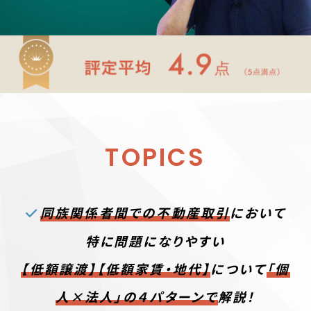
TOPICS
同族関係者間での不動産取引
において
特に問題になりやすい
【低額譲渡】【低額家賃・地代】
について
「個
人×法人」の４パターンで
解説！