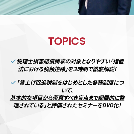
TOPICS
税理士損害賠償請求の対象となりやすい
「措置
法における税額控除」を３時間で徹底解説！
「賃上げ促進税制をはじめとした各種制度につ
いて、
基本的な項目から留意すべき盲点まで網羅的に整
理
されている」と評価されたセミナーをDVD化！