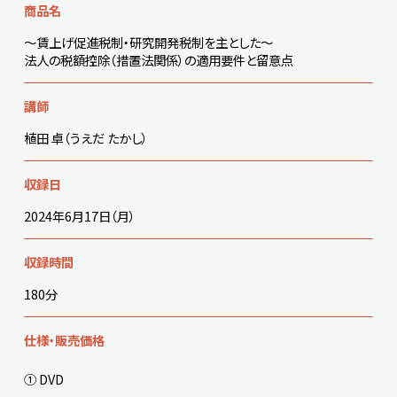
商品名
～賃上げ促進税制・研究開発税制を主とした～
法人の税額控除（措置法関係）の適用要件と留意点
講師
植田 卓（うえだ たかし）
収録日
2024年6月17日（月）
収録時間
180分
仕様・販売価格
① DVD