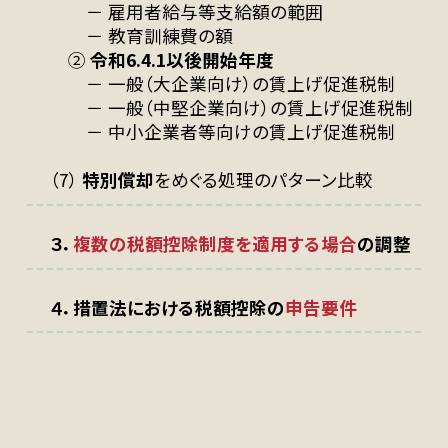
－ 雇用者給与等支給額の範囲
－ 教育訓練費の額
②
令和6.4.1以後開始年度
－ 一般（大企業向け）の賃上げ促進税制
－ 一般（中堅企業向け）の賃上げ促進税制
－ 中小企業者等向けの賃上げ促進税制
（7）
特別償却
をめぐる処理のパターン比較
３．
複数の税額控除制度を適⽤する場合
の調整
４．措置法における税額控除の
申告要件