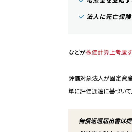
弔慰金を支給す
法人に死亡保険
などが
株価計算上考慮す
評価対象法人が固定資産
単に評価通達に基づいて
無償返還届出書は提