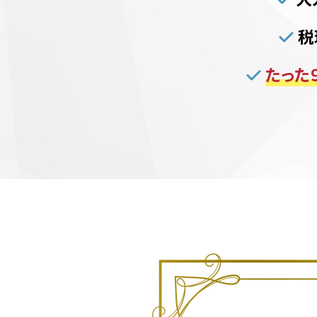
税
たった