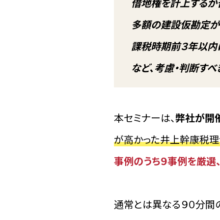
借地権を計上するか
多額の建設仮勘定が
課税時期前３年以内
など、考慮・判断すべ
本セミナーは、
弊社が開
が高かった井上幹康税理
事例のうち９事例を厳選
通常とは異なる９０分間