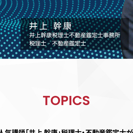
TOPICS
人気講師
「井上 幹康」税理士・不動産鑑定士
が