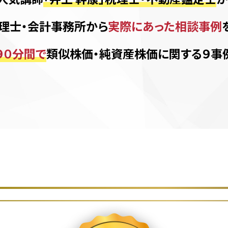
理士・会計事務所から
実際にあった相談事例
９０分間で
類似株価・純資産株価に関する９事