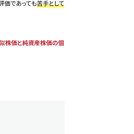
評価であっても
苦手として
似株価と純資産株価の個
、