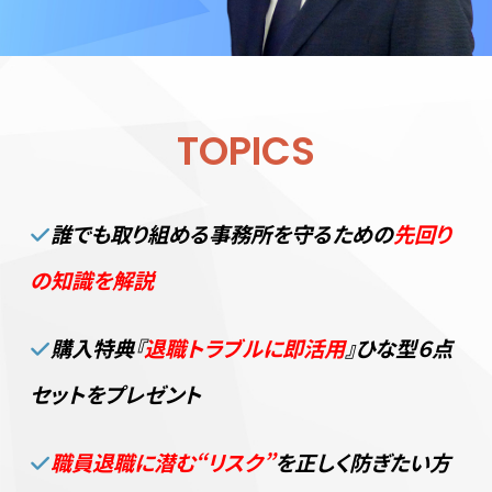
TOPICS
誰でも取り組める事務所を守るための
先回り
の知識を解説
購入特典『
退職トラブルに即活用
』ひな型６点
セットをプレゼント
職員退職に潜む“リスク”
を正しく防ぎたい方