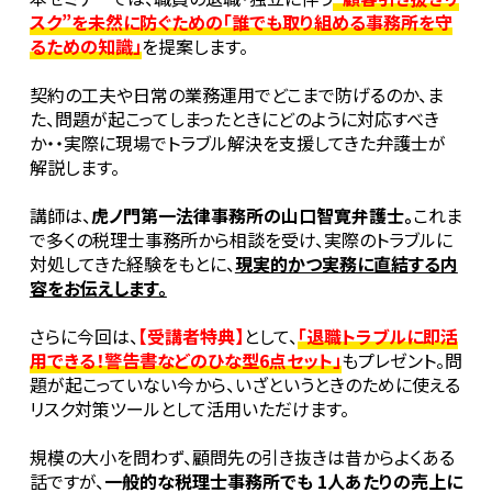
スク”を未然に防ぐための「誰でも取り組める事務所を守
るための知識」
を提案します。
契約の工夫や日常の業務運用でどこまで防げるのか、ま
た、問題が起こってしまったときにどのように対応すべき
か・・実際に現場でトラブル解決を支援してきた弁護士が
解説します。
講師は、
虎ノ門第一法律事務所の山口智寛弁護士。
これま
で多くの税理士事務所から相談を受け、実際のトラブルに
対処してきた経験をもとに、
現実的かつ実務に直結する内
容をお伝えします。
さらに今回は、
【受講者特典】
として、
「退職トラブルに即活
用できる！警告書などのひな型6点セット」
もプレゼント。問
題が起こっていない今から、いざというときのために使える
リスク対策ツールとして活用いただけます。
規模の大小を問わず、顧問先の引き抜きは昔からよくある
話ですが、
一般的な税理士事務所でも 1人あたりの売上に