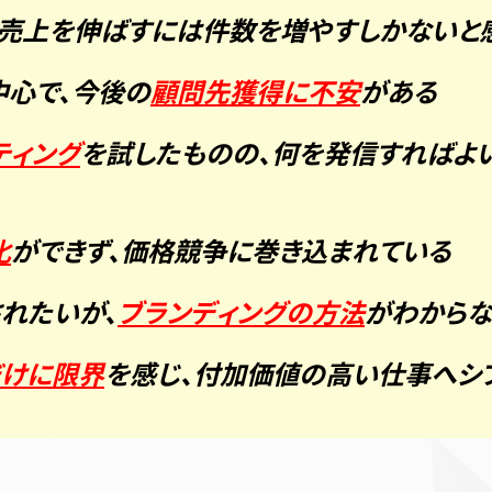
、売上を伸ばすには件数を増やすしかないと
中心で、今後の
顧問先獲得に不安
がある
ティング
を試したものの、何を発信すればよ
化
ができず、価格競争に巻き込まれている
されたいが、
ブランディングの方法
がわから
だけに限界
を感じ、付加価値の高い仕事へシ