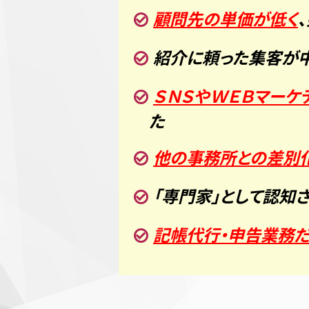
顧問先の単価が低く
紹介に頼った集客が
ＳＮＳやＷＥＢマーケ
た
他の事務所との差別
「専門家」として認知
記帳代行・申告業務