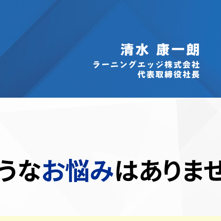
うな
お悩み
はありま