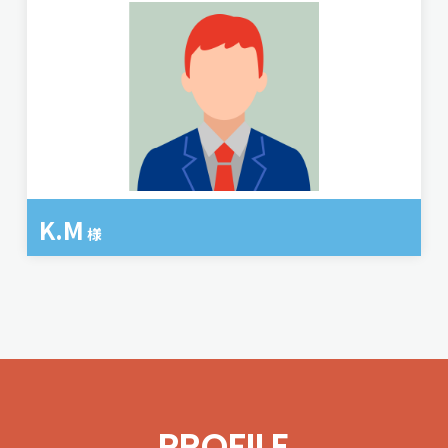
K.M
様
PROFILE