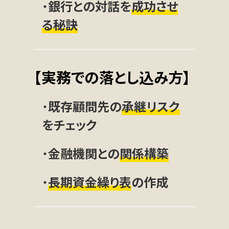
・
銀行との対話を
成功させ
る秘訣
【実務での落とし込み方】
・
既存顧問先の
承継リスク
をチェック
・
金融機関との
関係構築
・
長期資金繰り表
の作成