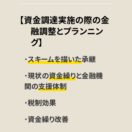
【資金調達実施の際の金
融調整とプランニン
グ】
・
スキームを描いた
承継
・
現状の
資金繰り
と金融機
関の
支援体制
・
税制効果
・
資金繰り改善