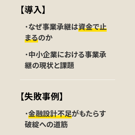
【導入】
・
なぜ事業承継は
資金で止
まる
のか
・
中小企業における事業承
継の現状と課題
【失敗事例】
・
金融設計不足
がもたらす
破綻への道筋