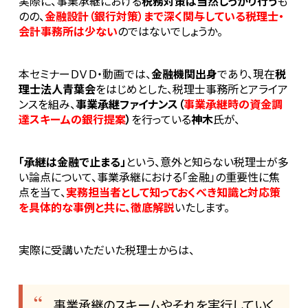
実際に、事業承継における
税務対策は当然しっかり行う
も
のの、
金融設計（銀行対策）まで深く関与している税理士・
会計事務所は少ない
のではないでしょうか。
本セミナーＤＶＤ・動画では、
金融機関出身
であり、現在
税
理士法人青葉会
をはじめとした、税理士事務所とアライア
ンスを組み、
事業承継ファイナンス（
事業承継時の資金調
達スキームの銀行提案
）
を行っている
神木
氏が、
「承継は金融で止まる」
という、意外と知らない税理士が多
い論点について、事業承継における「金融」の重要性に焦
点を当て、
実務担当者として知っておくべき知識と対応策
を具体的な事例と共に、徹底解説
いたします。
実際に受講いただいた税理士からは、
事業承継のスキームやそれを実行していく