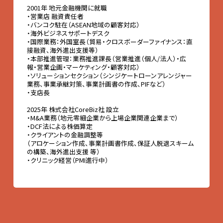
2001年 地元金融機関に就職
・営業店 融資責任者
・バンコク駐在（ASEAN地域の顧客対応）
・海外ビジネスサポートデスク
・国際業務：外国室長（貿易・クロスボーダーファイナンス：直
接融資、海外進出支援等）
・本部推進管理：業務推進課長（営業推進（個人/法人）・広
報・営業企画・マーケティング・顧客対応）
・ソリューションセクション（シンジケートローンアレンジャー
業務、事業承継対策、事業計画書の作成、PIFなど）
・支店長
2025年 株式会社CoreBiz社 設立
・M&A業務（地元零細企業から上場企業関連企業まで）
・DCF法による株価算定
・クライアントの金融調整等
（アロケーション作成、事業計画書作成、保証人脱退スキーム
の構築、海外進出支援 等）
・クリニック経営（PMI進行中）