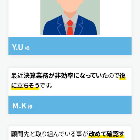
Y.U
様
最近
決算業務が非効率になっていた
ので
役
に立ちそう
です。
M.K
様
顧問先と取り組んでいる事が
改めて確認す