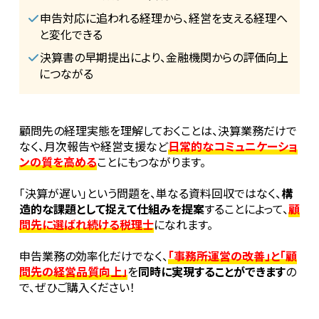
申告対応に追われる経理から、経営を支える経理へ
と変化できる
決算書の早期提出により、金融機関からの評価向上
につながる
顧問先の経理実態を理解しておくことは、決算業務だけで
なく、月次報告や経営支援など
日常的なコミュニケーショ
ンの質を高める
ことにもつながります。
「決算が遅い」という問題を、単なる資料回収ではなく、
構
造的な課題として捉えて仕組みを提案
することによって、
顧
問先に選ばれ続ける税理士
になれます。
申告業務の効率化だけでなく、
「事務所運営の改善」と「顧
問先の経営品質向上」
を
同時に実現することができます
の
で、ぜひご購入ください！