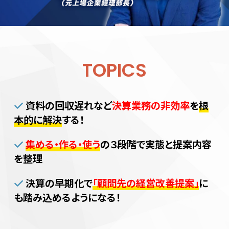
TOPICS
資料の回収遅れなど
決算業務の非効率
を
根
本的に解決
する！
集める・作る・使う
の３段階で実態と提案内容
を整理
決算の早期化で
「顧問先の経営改善提案」
に
も踏み込めるようになる！