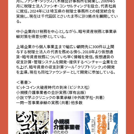
月にファシオ・タックス八木橋会計事務所を開業し、2009年5
月に税理士法人ファシオ・コンサルティングを設立、代表社員
に就任。2024年には埼玉県の税理士事務所との経営統合を
実施し、現在は千代田区とさいたま市に計3拠点を展開してい
る。
中小企業向け税務を中心としながら、暗号資産税務と事業承
継対策を得意分野としている。
上場企業から個人事業主まで幅広い顧問先に300件以上関
与する税理士法人の代表を務める傍ら、2018年より仮想通
貨・暗号資産税務についていち早く情報を発信。仮想通貨の
収支計算・管理システムを開発・提供するベンチャー企業を立
ち上げ、暗号資産の収支計算ツール「クリプトリンク」の開発
を主導。現在も同社ファウンダーとして開発に参加している。
＜著書＞
ビットコイン大破産時代の到来（ビジネス社）
小規模介護事業者の会計実務（厚有出版）
小説で学ぶクリニックの事業承継（中外医学社・共著）
一問一答事業承継の実務（共著）他多数