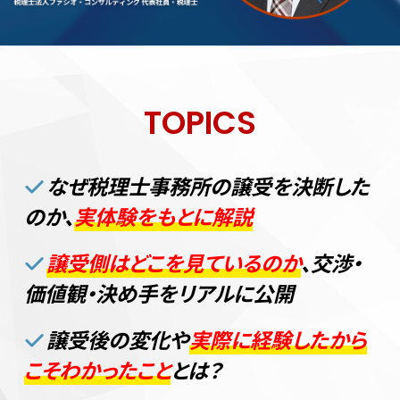
TOPICS
なぜ税理士事務所の譲受を決断した
のか、
実体験をもとに解説
譲受側はどこを見ているのか
、交渉・
価値観・決め手をリアルに公開
譲受後の変化や
実際に経験したから
こそわかったこと
とは？