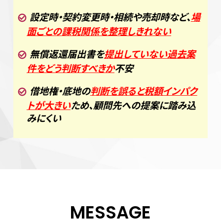
設定時・契約変更時・相続や売却時など、
場
面ごとの課税関係を整理しきれない
無償返還届出書を
提出していない過去案
件をどう判断すべきか
不安
借地権・底地の
判断を誤ると税額インパク
トが大きい
ため、顧問先への提案に踏み込
みにくい
MESSAGE