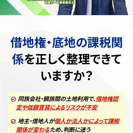
借地権・底地の課税関
係
を正しく整理できて
いますか？
同族会社・親族間の土地利用で、
借地権認
定や低額賃貸によるリスクが不安
地主・借地人が
個人か法人かによって課税
関係が変わる
ため、判断に迷う