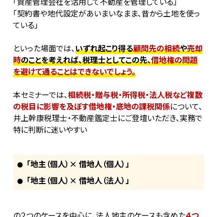
「資産管理会社を活用して不動産を管理している」
「契約書や地代設定があいまいなまま、昔から土地を使っ
ている」
といった場面では、
いずれ起こり得る
顧問先の相続
や
売却
時
のことを考えれば、税理士としてこの先、
借地権の問題
を避けて通ることはできないでしょう。
本セミナーでは、
相続税・贈与税・所得税・法人税など複数
の税目に影響を及ぼす借地権・底地の課税関係
について、
井上幹康税理士・不動産鑑定士にご登壇いただき、実務で
特に判断に迷いやすい
「地主（個人）× 借地人（個人）」
「地主（個人）× 借地人（法人）」
の２つのケースを中心に、法人地主のケースも含めた
４つ