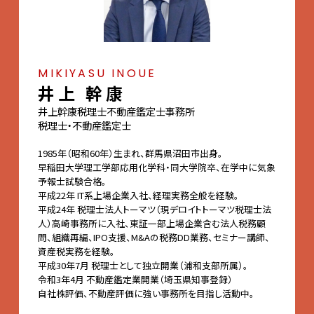
MIKIYASU INOUE
井上 幹康
井上幹康税理士不動産鑑定士事務所
税理士・不動産鑑定士
1985年（昭和60年）生まれ、群馬県沼田市出身。
早稲田大学理工学部応用化学科・同大学院卒、在学中に気象
予報士試験合格。
平成22年 IT系上場企業入社、経理実務全般を経験。
平成24年 税理士法人トーマツ（現デロイトトーマツ税理士法
人）高崎事務所に入社、東証一部上場企業含む法人税務顧
問、組織再編、IPO支援、M&Aの税務DD業務、セミナー講師、
資産税実務を経験。
平成30年7月 税理士として独立開業（浦和支部所属）。
令和3年4月 不動産鑑定業開業（埼玉県知事登録）
自社株評価、不動産評価に強い事務所を目指し活動中。