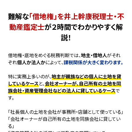
難解な
「借地権」を井上幹康税理士・不
動産鑑定士
が２時間でわかりやすく解
説！
借地権・底地をめぐる税務判断では、
地主・借地人
がそれ
ぞれ
個人か法人か
によって、
課税関係が大きく変わります。
特に実務上多いのが、
地主が親族などの個人に土地を貸
しているケース
と、
会社オーナーが、自己所有の土地を同
族会社・資産管理会社などの法人に貸しているケース
で
す。
「社長個人の土地を会社が事務所・店舗として使っている」
「会社オーナーが自己所有の土地を同族会社に貸してい
る」