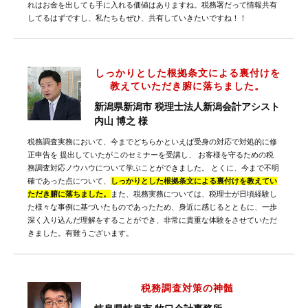
れはお金を出しても手に入れる価値はありますね。税務署だって情報共有
してるはずですし、私たちもぜひ、共有していきたいですね！！
しっかりとした根拠条文による裏付けを
教えていただき腑に落ちました。
新潟県新潟市 税理士法人新潟会計アシスト
内山 博之 様
税務調査実務において、今までどちらかといえば受身の対応で対処的に修
正申告を 提出していたがこのセミナーを受講し、 お客様を守るための税
務調査対応ノウハウについて学ぶことができました。 とくに、今まで不明
確であった点について、
しっかりとした根拠条文による裏付けを教えてい
ただき腑に落ちました。
また、税務実務については、税理士が日頃経験し
た様々な事例に基づいたものであったため、身近に感じるとともに、一歩
深く入り込んだ理解をすることができ、非常に貴重な体験をさせていただ
きました。有難うございます。
税務調査対策の神髄