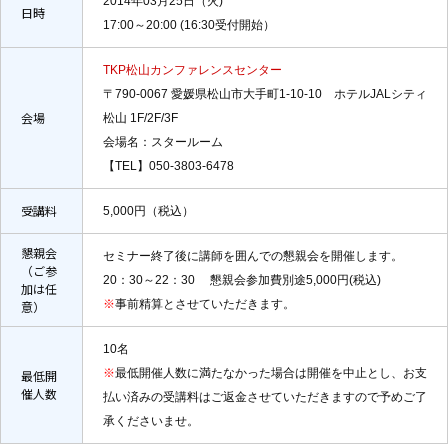
2014年03月25日（火)
日時
17:00～20:00 (16:30受付開始）
TKP松山カンファレンスセンター
〒790-0067 愛媛県松山市大手町1-10-10 ホテルJALシティ
会場
松山 1F/2F/3F
会場名：スタールーム
【TEL】050-3803-6478
受講料
5,000円（税込）
懇親会
セミナー終了後に講師を囲んでの懇親会を開催します。
（ご参
20：30～22：30 懇親会参加費別途5,000円(税込)
加は任
※
事前精算とさせていただきます。
意）
10名
※
最低開催人数に満たなかった場合は開催を中止とし、お支
最低開
催人数
払い済みの受講料はご返金させていただきますので予めご了
承くださいませ。