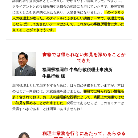
講義内容や提供資料ともに充実し、分かりやすい講義でした。今まさに、
クライアントとの役員報酬や退職金の相談にも応じていた所で、税務実務
に落としこむ具体的なお話もあり、大変参考になりました。
「のべ５００
人の税理士が唸った」のタイトルにふさわしい講義テーマで、税理士であ
るならば知っておきたいテーマばかりで、これからの事務所運営に大いに
立てることができそうです。
書籍では得られない知見を深めることが
できた
福岡県福岡市 牛島行敏税理士事務所
牛島行敏 様
顧問税理士として顧客を守るために、日々自己研鑽をしていますが、本日
のセミナー内容には、大変感銘を受けました。
書籍では得られない情報も
多く含まれており、お二人の論理的な説明によって、表面上の知識ではな
い知見を深めることが出来ました。
税理士であるならば、このセミナーは
受講すべきであることは間違いありませんね！
税理士業務を行うにあたって、あらゆる