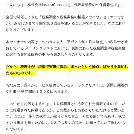
こんにちは、株式会社InspireConsulting 代表取締役の久保憂希也です。
全国で開催してきた「税務調査＆税務実務の極選ノウハウ」セミナーです
が、 おかげさまで今回で第３回目を迎えることができました。本当にあり
がとうございます。
本セミナーの内容は、のべ８４０人（平成２６年１月末時点）の税理士が登
録している メーリングリストにおいて、実際にあった税務調査や税務実務
に関する質問＆回答の中 から厳選したものとなります。
だから、税理士が「現場で実際に悩み、困ったという論点」ばかりを集約し
たものなのです。
ちなみに、我々がサービス提供しているメーリングリストは、質問と回答の
やり取りが 年間約３０００回あります。
この中からお伝えするのは、１０個程度という限られた情報ですので、 い
かに厳選された内容であるか、この数からもおわかりいただけると思いま
す。 ここは「多くの税理士が陥りがちな盲点」となる部分でもあり、税賠
という事故を防ぐためにも １人でも多くの税理士に知っておいて欲しいも
のなのです。