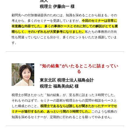
法人
税理士 伊藤由一 様
顧問先への付加価値提供のためには、知識を深めることから始まる。その
考えから、多くのセミナーを受講していますが、
今回のセミナーは非常に
有意義な内容でした。 多くの事例ケースとそれに対しての解説がとても素
晴らしく、そのいずれもが大変参考になりました。
私たちの事務所の方向
性も間違っていないことも分かり、多くのヒントをいただき感謝していま
す。
”知の結集”がいたるところに詰まってい
る
東京北区 税理士法人福島会計
税理士 福島美由紀 様
税理士が聞きたかった「知の結集」が、至る所に詰まった３時間でした。
それもそのはずで、セミナーの題材が税理士からの質問や相談をベースと
した構成とのこと。
税理士であるならば誰しもが聞きたかったテーマでセ
ミナーが進行するため、あっという間の３時間でした。
このような税務の
知識を深めるセミナーが、定期的に行われることを願ってやみません。