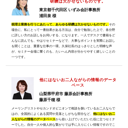
研鑽は欠かせないものです。
東京都千代田区 いずみ会計事務所
浦田泉 様
税理士業務を行うにあたって、あらゆる研鑽は欠かせないものです。
その
場合に、私にとって一番効果がある方法は、自分で勉強した上で、各分野
に詳しい方のお話しをお伺いする、になります。一人でデスクで書籍をど
んなに読んでも、やはりセミナーなどで、大事なポイントを実際にお話し
を聞くことは、重要な仕事の一環。久保社長のはっきりとした明瞭な声
が、セミナー会場に響くのも、たいへん内容が分かりやすく嬉しいことの
一つです。
他にはないお二人ながらの情報のデータ
ベース
山梨県甲府市 藤原会計事務所
藤原千穂 様
メーリングリストやセカンドオピニオンで相談を捌いているお二人ならで
はの、全国的によくある質問や見落としがちな部分など、
他にはないお二
人ながらの情報のデータベース
から拾い上げていただいた役に立つセミナ
ーでした。自分一人や個人的な繋がりでは手に入りにくい情報ですのでこ