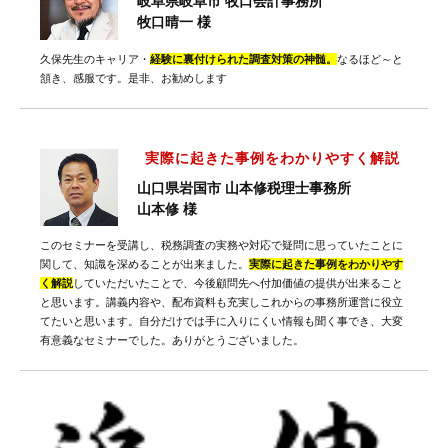
岐阜県岐阜市 牧口会計事務所
牧口晴一 様
久保先生のキャリア・
経験に裏付けられた調査対策の神髄。
なるほど～と
頷き、感服です。是非、お勧めします
実際に起きた事例をわかりやすく解説
山口県岩国市 山本修税理士事務所
山本修 様
このセミナーを受講し、税務調査の実務や対応で疑問に思っていたことに
関して、知識を深めることが出来ました。
実際に起きた事例をわかりやす
く解説
していただいたことで、今後顧問先へ付加価値の提供が出来ること
と思います。講義内容や、配布資料も充実しこれからの事務所運営に役立
てたいと思います。自分だけでは手に入りにくい情報も聞く事でき、大変
有意義なセミナーでした。ありがとうございました。