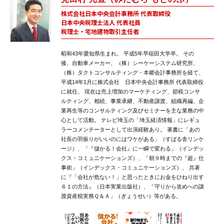
株式会社日本中央会計事務所 代表取締役
日本中央税理士法人 代表社員
税理士・宅地建物取引主任者
昭和43年愛知県生まれ。 平成5年早稲田大学卒。 その
後、自動車メーカー、（株）シーケーシステム研究所、
（株）タクトコンサルティング・本郷会計事務所を経て、
平成14年1月に株式会社 日本中央会計事務所 代表取締役
に就任。 現在は売上増加のマーケティング、節税コンサ
ルティング、相続、事業承継、不動産譲渡、組織再編、企
業再生等のコンサルティング及びセミナーを主な業務の中
心として活動。 テレビ埼玉の「埼玉経済情報」にレギュ
ラーコメンテーターとして出演経験あり。 著書に「あの
社長の羽振りがいいのにはワケがある」（すばる舎リンケ
ージ）、「『儲かる！会社』に一瞬で変わる」（インデッ
クス・コミュニケーションズ）、「朝９時までの『超』仕
事術」（インデックス・コミュニケーションズ）、 共著
に『「会社が危ない！」と思ったときにお金をひねり出す
６１の方法』（日本実業出版社）、「守りから攻めへの譲
渡資産税実務Ｑ＆Ａ」（ぎょうせい）等がある。