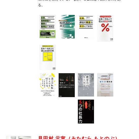
る。
見田村 元宣（みたむら もとのぶ）