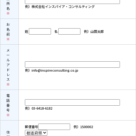
所
例）株式会社インスパイア・コンサルティング
名
※
お
名
姓
名
例）山田太郎
前
※
メ
ー
ル
ア
ド
例）info@inspireconsulting.co.jp
レ
ス
※
電
話
番
例）03-6418-6182
号
※
郵便番号
例）1500002
住