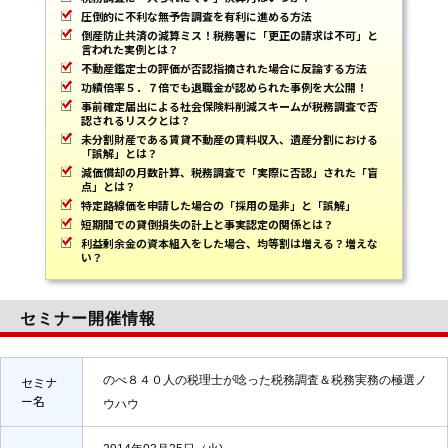
圧倒的に不利な無予告調査を有利に進める方法
倒産防止共済の減算ミス！税務署に「更正の請求は不可」と
言われた実例とは？
不動産鑑定士の評価が否認指摘された場合に反論する方法
功績倍率５．７倍でも退職金が認められた事例を大公開！
事前確定届出による社会保険料削減スキームが税務調査で否
認されるリスクとは？
未分割財産である賃貸不動産の賃料収入、遺産分割における
「誤解」とは？
減価償却の月数計算、税務調査で「実際に否認」された「盲
点」とは？
特定路線価を申請した場合の「採用の是非」と「誤解」
短期間での貸倒損失の計上と事実認定の関係とは？
利益剰余金の資本組入をした場合、均等割は増える？増えな
い？
セミナー開催情報
のべ８４０人の税理士が唸った税務調査＆税務実務の極選ノ
セミナ
ー名
ウハウ