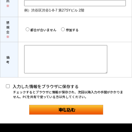
所
※
例）渋谷区渋谷1-8-7 第27SYビル 2階
懇
親
都合が合いません
参加する
会
※
備
考
入力した情報をブラウザに保存する
チェックするとブラウザに情報が保存され、次回以降入力の手間がかかりま
せん。PCを共有で使っている方は外してください。