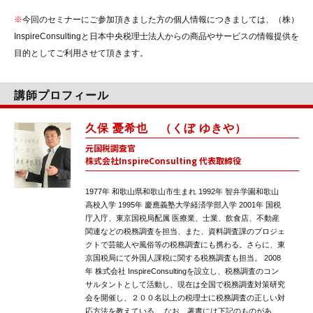
※
今回のセミナーにご参加頂きました方の個人情報につきましては、（株）
InspireConsultingと日本中央税理士法人からの商品やサービスの情報提供を
目的としてご利用させて頂きます。
講師プロフィール
久保 憂希也 （くぼ ゆきや）
元国税調査官
株式会社InspireConsulting 代表取締役
1977年 和歌山県和歌山市生まれ 1992年 智弁学園和歌山
高校入学 1995年 慶應義塾大学経済学部入学 2001年 国税
庁入庁、東京国税局配属 医療業、士業、飲食店、不動産
関連などの税務調査を担当、また、資料調査課のプロジェ
クトで芸能人や風俗等の税務調査にも携わる。さらに、東
京国税局にて外国人課税に関する税務調査も担当。 2008
年 株式会社 InspireConsultingを設立し、税務調査のコン
サルタントとして活動し、現在は全国で税務調査対策研究
会を開催し、２００名以上の税理士に税務調査の正しい対
応方法を教えている。 なお、著書には下記のものがあ