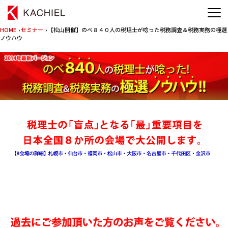
HOME
›
セミナー
› 【松山開催】のべ８４０人の税理士が唸った税務調査＆税務実務の極選
ノウハウ