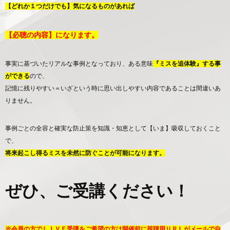
【どれか１つだけでも】気になるものがあれば
【必聴の内容】になります。
事実に基づいたリアルな事例となっており、ある意味
『ミスを追体験』する事
ができる
ので、
記憶に残りやすい＝いざという時に思い出しやすい内容であることは間違いあ
りません。
事例ごとの全容と確実な防止策を知識・知恵として【いま】吸収しておくこと
で、
将来起こし得るミスを未然に防ぐことが可能になります。
ぜひ、ご受講ください！
※会員の方でＬＩＶＥ受講をご希望の方は開催前に視聴用ＵＲＬがメールで自