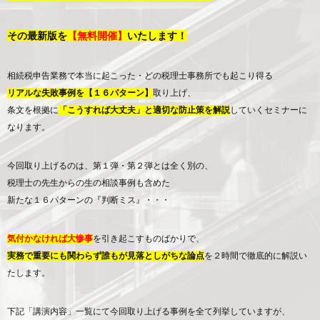
その最新版を
【無料開催】
いたします！
相続税申告業務で本当に起こった・どの税理士事務所でも起こり得る
リアルな失敗事例を【１６パターン】
取り上げ、
条文を根拠に
「こうすれば大丈夫」と適切な防止策を解説
していくセミナーに
なります。
今回取り上げるのは、第１弾・第２弾とは全く別の、
税理士の先生からの生の相談事例も含めた
新たな１６パターンの『判断ミス』・・・
気付かなければ大惨事
を引き起こすものばかりで、
実務で重要にも関わらず誰もが見落としがちな論点
を２時間で徹底的に解説い
たします。
下記「講演内容」一覧にて今回取り上げる事例を全て列挙していますが、