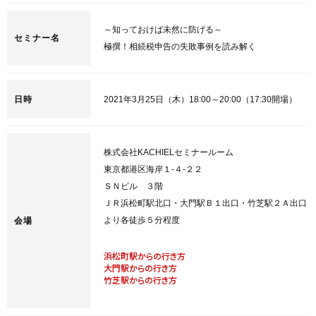
～知っておけば未然に防げる～
セミナー名
極撰！相続税申告の失敗事例を読み解く
日時
2021年3月25日（木）18:00～20:00（17:30開場）
株式会社KACHIELセミナールーム
東京都港区海岸１-４-２２
ＳＮビル ３階
ＪＲ浜松町駅北口・大門駅Ｂ１出口・竹芝駅２Ａ出口
より各徒歩５分程度
会場
浜松町駅からの行き方
大門駅からの行き方
竹芝駅からの行き方