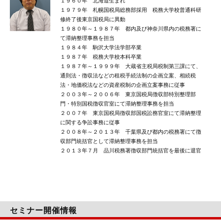
１９６０年 北海道生まれ
１９７９年 札幌国税局総務部採用 税務大学校普通科研
修終了後東京国税局に異動
１９８０年～１９８７年 都内及び神奈川県内の税務署に
て滞納整理事務を担当
１９８４年 駒沢大学法学部卒業
１９８７年 税務大学校本科卒業
１９８７年～１９９９年 大蔵省主税局税制第三課にて、
通則法・徴収法などの租税手続法制の企画立案、相続税
法・地価税法などの資産税制の企画立案事務に従事
２００３年～２００６年 東京国税局徴収部特別整理部
門・特別国税徴収官室にて滞納整理事務を担当
２００７年 東京国税局徴収部国税訟務官室にて滞納整理
に関する争訟事務に従事
２００８年～２０１３年 千葉県及び都内の税務署にて徴
収部門統括官として滞納整理事務を担当
２０１３年７月 品川税務署徴収部門統括官を最後に退官
セミナー開催情報