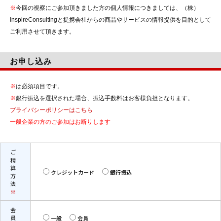
※
今回の視察にご参加頂きました方の個人情報につきましては、（株）
InspireConsultingと提携会社からの商品やサービスの情報提供を目的として
ご利用させて頂きます。
お申し込み
※
は必須項目です。
※
銀行振込を選択された場合、振込手数料はお客様負担となります。
プライバシーポリシーはこちら
一般企業の方のご参加はお断りします
ご
精
算
クレジットカード
銀行振込
方
法
※
会
員
一般
会員