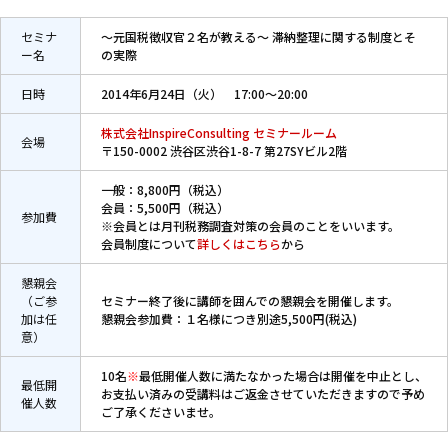
セミナ
～元国税徴収官２名が教える～ 滞納整理に関する制度とそ
ー名
の実際
日時
2014年6月24日（火） 17:00～20:00
株式会社InspireConsulting セミナールーム
会場
〒150-0002 渋谷区渋谷1-8-7 第27SYビル2階
一般：8,800円（税込）
会員：5,500円（税込）
参加費
※会員とは月刊税務調査対策の会員のことをいいます。
会員制度について
詳しくはこちら
から
懇親会
（ご参
セミナー終了後に講師を囲んでの懇親会を開催します。
加は任
懇親会参加費：１名様につき別途5,500円(税込)
意）
10名
※
最低開催人数に満たなかった場合は開催を中止とし、
最低開
お支払い済みの受講料はご返金させていただきますので予め
催人数
ご了承くださいませ。