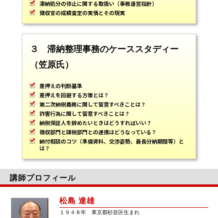
滞納処分の停止に関する取扱い（事務運営指針）
徴収官の成績査定の実情とその現実
３ 滞納整理事務のケーススタディー
（笠原氏）
差押えの判断基準
差押えを回避する方策とは？
第二次納税義務に関して留意すべきことは？
詐害行為に関して留意すべきことは？
納税保証人を辞めたいときはどうすればいい？
徴収部門と課税部門との連携はどうなっている？
納付相談のコツ（準備資料、交渉姿勢、最長分納期間等）と
は？
講師プロフィール
松島 達雄
１９４８年 東京都杉並区生まれ