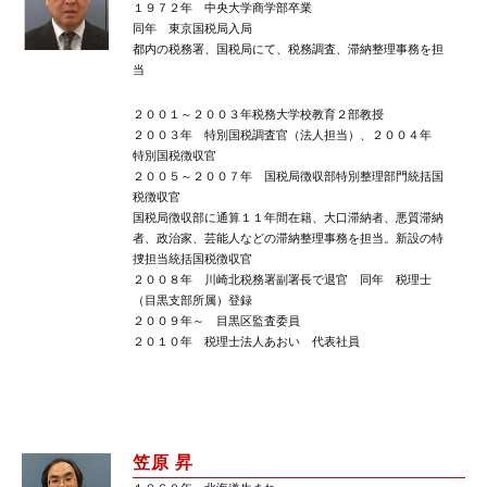
１９７２年 中央大学商学部卒業
同年 東京国税局入局
都内の税務署、国税局にて、税務調査、滞納整理事務を担
当
２００１～２００３年税務大学校教育２部教授
２００３年 特別国税調査官（法人担当）、２００４年
特別国税徴収官
２００５～２００７年 国税局徴収部特別整理部門統括国
税徴収官
国税局徴収部に通算１１年間在籍、大口滞納者、悪質滞納
者、政治家、芸能人などの滞納整理事務を担当。新設の特
捜担当統括国税徴収官
２００８年 川崎北税務署副署長で退官 同年 税理士
（目黒支部所属）登録
２００９年～ 目黒区監査委員
２０１０年 税理士法人あおい 代表社員
笠原 昇