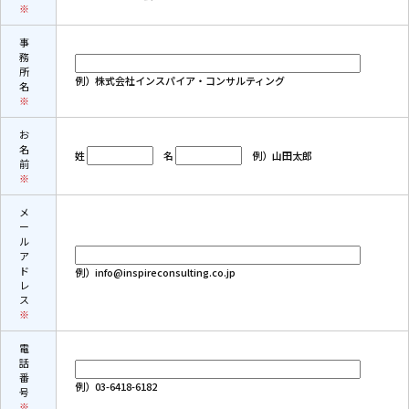
※
事
務
所
例）株式会社インスパイア・コンサルティング
名
※
お
名
姓
名
例）山田太郎
前
※
メ
ー
ル
ア
ド
例）info@inspireconsulting.co.jp
レ
ス
※
電
話
番
例）03-6418-6182
号
※