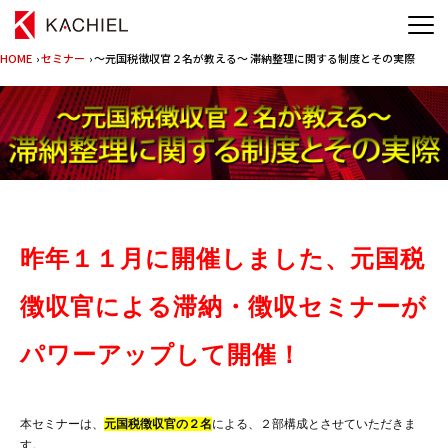
HOME
›
セミナー
› ～元国税徴収官２名が教える～ 滞納整理に関する制度とその実際
昨年１１月に開催しました、元国税
徴収官による滞納・徴収セミナーが
パワーアップして開催！
本セミナーは、
元国税徴収官の２名
による、２部構成とさせていただきま
す。