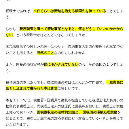
税理士であれば、
１件くらいは滞納を抱える顧問先を持っている
ことでしょ
う。
しかし、
税務調査と違って滞納事案となると、何をどうしていいのかわから
ない
、という税理士がほとんどではないでしょうか。
国税徴収法で受験した税理士は少なく、滞納事案の対応が税理士の本業でな
いことを考えると、
当然のこと
なのかもしれません。
また、国税の徴収実務が
世に明かされていない
のも、その原因の１つでしょ
う。
税務調査の本はあっても、徴収関連の本はほとんどが専門書で、
一般実務に
落とし込まれて書かれた本は皆無
に等しいです。
本セミナーでは、税務署・国税局で徴収を担当していた税理士法人あおいの
松島代表税理士と、同税理士法人の笠原氏に講義をお願いし、税理士が実務
上知っておくべき、
国税徴収法の法律的知識と、 国税側の滞納処理実務
を
知ることで、税理士が顧問先の対応事案にどう対応していくべきかを教えて
いただきます。