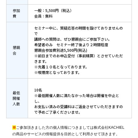
参加
一般：5,500円（税込）
費
会員：無料
セミナー中に、質疑応答の時間を設けておりませんの
で
講師への質問は、ぜひ懇親会にご参加下さい。
希望者のみ セミナー終了後より２時間程度
懇親
懇親会参加費別途5,500円(税込)
会
※前日までのお申込受付（事前精算）とさせていただ
きます。
※先着１０名となっております。
※喫煙席となっております。
10名
最低
※最低開催人数に満たなかった場合は開催を中止と
開催
し、
人数
お支払い済みの受講料はご返金させていただきますの
で予めご了承くださいませ。
※
ご参加頂きました方の個人情報につきましては株式会社KACHIEL
の商品やサービスの情報提供を目的として利用させて頂きます。