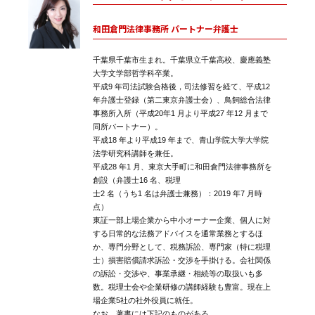
和田倉門法律事務所 パートナー弁護士
千葉県千葉市生まれ。千葉県立千葉高校、慶應義塾
大学文学部哲学科卒業。
平成9 年司法試験合格後，司法修習を経て、平成12
年弁護士登録（第二東京弁護士会）、鳥飼総合法律
事務所入所（平成20年1 月より平成27 年12 月まで
同所パートナー）。
平成18 年より平成19 年まで、青山学院大学大学院
法学研究科講師を兼任。
平成28 年1 月、東京大手町に和田倉門法律事務所を
創設（弁護士16 名、税理
士2 名（うち1 名は弁護士兼務）：2019 年7 月時
点）
東証一部上場企業から中小オーナー企業、個人に対
する日常的な法務アドバイスを通常業務とするほ
か、専門分野として、税務訴訟、専門家（特に税理
士）損害賠償請求訴訟・交渉を手掛ける。会社関係
の訴訟・交渉や、事業承継・相続等の取扱いも多
数。税理士会や企業研修の講師経験も豊富。現在上
場企業5社の社外役員に就任。
なお、著書には下記のものがある。