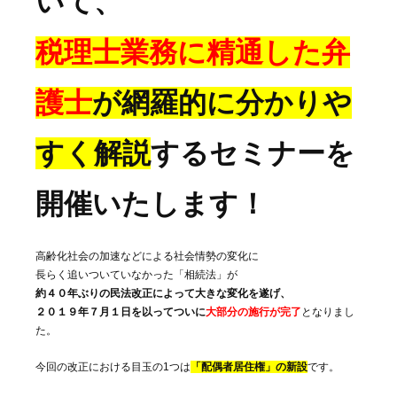
いて、
税理士業務に精通した弁
護士
が網羅的に分かりや
すく解説
するセミナーを
開催いたします！
高齢化社会の加速などによる社会情勢の変化に
長らく追いついていなかった「相続法」が
約４０年ぶりの民法改正によって大きな変化を遂げ、
２０１９年７月１日を以ってついに
大部分の施行が完了
となりまし
た。
今回の改正における目玉の1つは
「配偶者居住権」の新設
です。