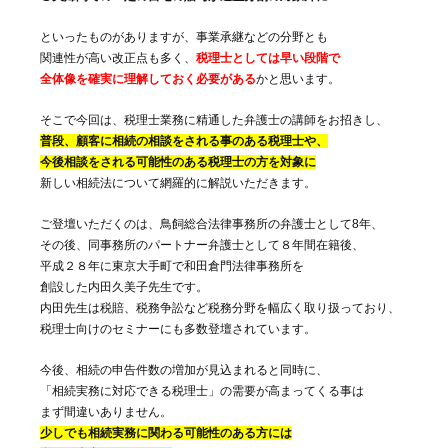
といったものがありますが、事業承継などの分野とも
関連性が高い改正点も多く、
税理士としては早い段階で
全体像を確実に理解しておく必要がある
かと思います。
そこで今回は、税理士業務に精通した弁護士の講師をお招きし、
普段、顧客に相続の相談をされる事のある税理士や、
今後相談をされる可能性のある税理士の方を対象に
新しい相続法について網羅的に解説いただきます。
ご登壇いただくのは、鳥飼総合法律事務所の弁護士として8年、
その後、同事務所のパートナー弁護士として８年間在籍後、
平成２８年に東京大手町で和田倉門法律事務所を
創設した内田久美子先生です。
内田先生は税賠、税務争訟など税務分野を幅広く取り扱っており、
税理士向けのセミナーにも多数登壇されています。
今後、相続の申告件数の増加が見込まれると同時に、
「相続実務に対応できる税理士」の需要が高まってくる事は
まず間違いありません。
少しでも相続実務に関わる可能性のある方には