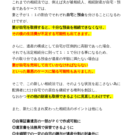
これまでの相続法では、例えば夫が被相続人、相続財産が自宅・預
金であるケースでは、
妻と子が１：１の割合でそれぞれ
自宅
と
預金
を分けることになるわ
けですが、
妻が自宅を取得すると、十分な預金を相続できなくなり、
その後の生活費が不足する可能性も出てきます。
さらに、遺産の構成として自宅が圧倒的に高額であった場合、
それでも法定相続分に則って１：１で分ける事になるため、
子の取り分である預金が遺産の半額に満たない場合は
妻が自宅を売却して出ていかなければならない
といった最悪のケースに陥る可能性もありました。
そこで、この新しい相続法では、そのような状況を起こさない為に
配偶者にだけ自宅での居住を継続する権利を創設し、
なおかつ
その他の財産も取得できるように見直したわけです。
また、新たに生まれ変わった相続法のポイントは他にも
◎自筆証書遺言の一部がＰＣで作成可能に
◎遺言書を法務局で保管できるように
◎夫婦間での一定の自宅の贈与が遺産分割の対象外に