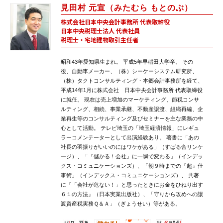
見田村 元宣（みたむら もとのぶ）
株式会社日本中央会計事務所 代表取締役
日本中央税理士法人 代表社員
税理士・宅地建物取引主任者
昭和43年愛知県生まれ。 平成5年早稲田大学卒。 その
後、自動車メーカー、（株）シーケーシステム研究所、
（株）タクトコンサルティング・本郷会計事務所を経て、
平成14年1月に株式会社 日本中央会計事務所 代表取締役
に就任。 現在は売上増加のマーケティング、節税コンサ
ルティング、相続、事業承継、不動産譲渡、組織再編、企
業再生等のコンサルティング及びセミナーを主な業務の中
心として活動。 テレビ埼玉の「埼玉経済情報」にレギュ
ラーコメンテーターとして出演経験あり。 著書に「あの
社長の羽振りがいいのにはワケがある」（すばる舎リンケ
ージ）、「『儲かる！会社』に一瞬で変わる」（インデッ
クス・コミュニケーションズ）、「朝９時までの『超』仕
事術」（インデックス・コミュニケーションズ）、 共著
に『「会社が危ない！」と思ったときにお金をひねり出す
６１の方法』（日本実業出版社）、「守りから攻めへの譲
渡資産税実務Ｑ＆Ａ」（ぎょうせい）等がある。