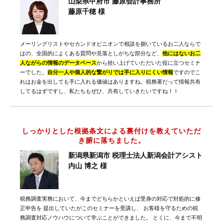
山梨県甲府市 藤原会計事務所
藤原千穂 様
メーリングリストやセカンドオピニオンで相談を捌いているお二人ならで
はの、全国的によくある質問や見落としがちな部分など、
他にはないお二
人ながらの情報のデータベース
から拾い上げていただいた役に立つセミナ
ーでした。
自分一人や個人的な繋がりでは手に入りにくい情報
ですのでこ
れはお金を出しても手に入れる価値はありますね。税務署だって情報共有
してるはずですし、私たちもぜひ、共有していきたいですね！！
しっかりとした根拠条文による裏付けを教えていただ
き腑に落ちました。
新潟県新潟市 税理士法人新潟会計アシスト
内山 博之 様
税務調査実務において、今までどちらかといえば受身の対応で対処的に修
正申告を 提出していたがこのセミナーを受講し、 お客様を守るための税
務調査対応ノウハウについて学ぶことができました。 とくに、今まで不明