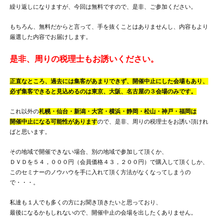
繰り返しになりますが、今回は無料ですので、是非、ご参加ください。
もちろん、無料だからと言って、手を抜くことはありませんし、内容もより
厳選した内容でお届けします。
是非、周りの税理士もお誘いください。
正直なところ、過去には集客があまりできず、開催中止にした会場もあり、
必ず集客できると見込めるのは東京、大阪、名古屋の３会場のみです。
これ以外の
札幌・仙台・新潟・大宮・横浜・静岡・松山・神戸・福岡は
開催中止になる可能性があります
ので、是非、周りの税理士をお誘い頂けれ
ばと思います。
その地域で開催できない場合、別の地域で参加して頂くか、
ＤＶＤを５４，０００円（会員価格４３，２００円）で購入して頂くしか、
このセミナーのノウハウを手に入れて頂く方法がなくなってしまうの
で・・・。
私達も１人でも多くの方にお聞き頂きたいと思っており、
最後になるかもしれないので、開催中止の会場を出したくありません。