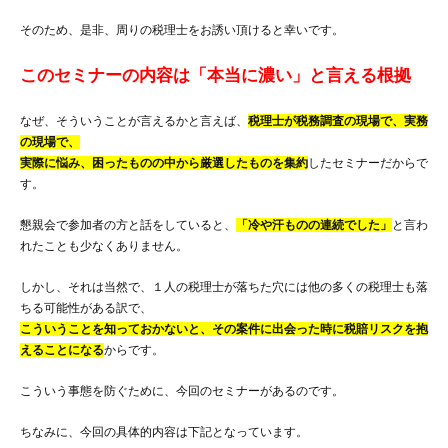
そのため、是非、周りの税理士をお誘い頂けると幸いです。
このセミナーの内容は「本当に濃い」と言える根拠
なぜ、そういうことが言えるかと言えば、
税理士が税務調査の現場で、実務
の現場で、
実際に悩み、困ったものの中から厳選したものを集約
したセミナーだからで
す。
懇親会で参加者の方と話をしていると、
「冷や汗ものの連続でした」
と言わ
れたことも少なくありません。
しかし、それは当然で、１人の税理士が落ちた穴には他の多くの税理士も落
ちる可能性がある訳で、
こういうことを知っておかないと、その案件に出会った時に税賠リスクを抱
えることになる
からです。
こういう事態を防ぐために、今回のセミナーがあるのです。
ちなみに、今回の具体的内容は下記となっています。