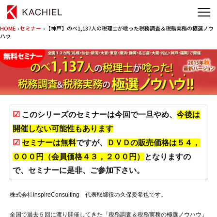
HOME
›
セミナー
› 【神戸】のべ1,137人の税理士が唸った税務調査＆税務実務の極選ノウ
ハウ
☑
このシリーズのセミナーは今回で一旦やめ、
今後は
開催しない可能性もあります
☑
セミナーは無料
ですが、
ＤＶＤの販売価格は５４，
０００円（会員価格４３，２００円）
となりますの
で、セミナーに是非、ご参加下さい。
株式会社InspireConsulting 代表取締役の久保憂希也です。
全国で過去５回に渡り開催してきた「税務調査＆税務実務の極選ノウハウ」