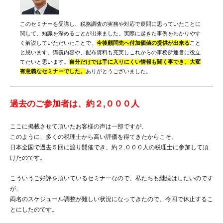
このセミナーを受講し、税務調査の実務や対応で疑問に思っていたことに
関して、知識を深めることが出来ました。実際に起きた事例をわかりやす
く解説していただいたことで、
今後顧問先へ付加価値の提供が出来る
こと
と思います。講義内容や、配布資料も充実しこれからの事務所運営に役立
てたいと思います。
自分だけでは手に入りにくい情報も聞く事でき、大変
有意義なセミナーでした。
ありがとうございました。
過去のご参加者は、約２,０００人
ここに掲載させて頂いたお客様の声は一部ですが、
このように、多くの税理士から高い評価を得てきたからこそ、
日本全国で過去５回に渡り開催でき、約２,０００人の税理士に参加して頂
けたのです。
こういうご好評を頂いているセミナーなので、私たちも継続はしたいのです
が、
両名のスケジュール調整が難しい状況になってきたので、今回で休止するこ
とにしたのです。