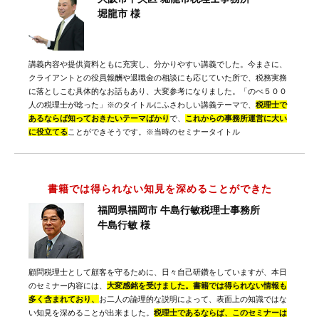
堀龍市 様
講義内容や提供資料ともに充実し、分かりやすい講義でした。今まさに、
クライアントとの役員報酬や退職金の相談にも応じていた所で、税務実務
に落としこむ具体的なお話もあり、大変参考になりました。「のべ５００
人の税理士が唸った」※のタイトルにふさわしい講義テーマで、
税理士で
あるならば知っておきたいテーマばかり
で、
これからの事務所運営に大い
に役立てる
ことができそうです。※当時のセミナータイトル
書籍では得られない知見を深めることができた
福岡県福岡市 牛島行敏税理士事務所
牛島行敏 様
顧問税理士として顧客を守るために、日々自己研鑽をしていますが、本日
のセミナー内容には、
大変感銘を受けました。書籍では得られない情報も
多く含まれており、
お二人の論理的な説明によって、表面上の知識ではな
い知見を深めることが出来ました。
税理士であるならば、このセミナーは