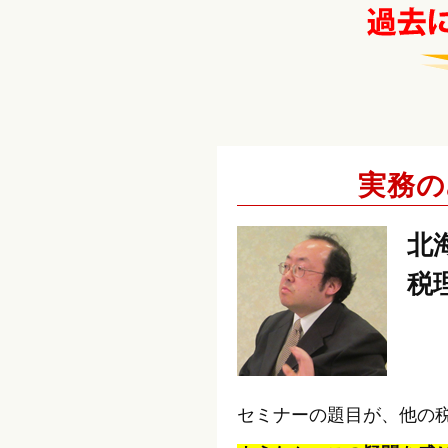
実務の
北
税
セミナーの題目が、他の