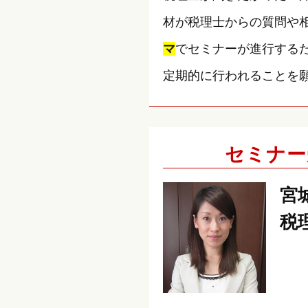
材が税理士からの質問や
マ
でセミナーが進行する
定期的に行われることを
セミナー
宮
税