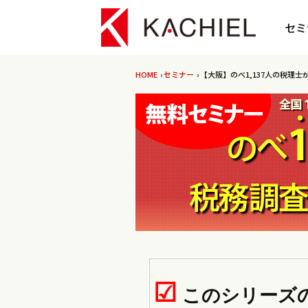
セミ
HOME
›
セミナー
› 【大阪】のべ1,137人の税
☑
このシリーズ