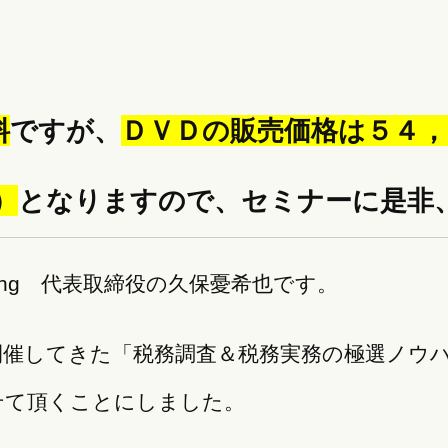
料
ですが、
ＤＶＤの販売価格は５４，
）
となりますので、セミナーに是非
sulting 代表取締役の久保憂希也です。
開催してきた「税務調査＆税務実務の極選ノウ
せて頂くことにしました。