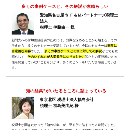
多くの事例ケースと、その解説が素晴らしい
愛知県名古屋市 Ｆ＆Ｍパートナーズ税理士
法人
税理士 伊藤由一 様
顧問先への付加価値提供のためには、知識を深めることから始まる。その
考えから、多くのセミナーを受講していますが、今回のセミナーは
非常に
有意義な内容
でした。
多くの事例ケースとそれに対しての解説
がとても素
晴らしく、
そのいずれもが大変参考になりました。
私たちの事務所の方向
性も間違っていないことも分かり、多くのヒントをいただき感謝していま
す。
”知の結集”がいたるところに詰まっている
東京北区 税理士法人福島会計
税理士 福島美由紀 様
税理士が聞きたかった「知の結集」が、至る所に詰まった３時間でした。