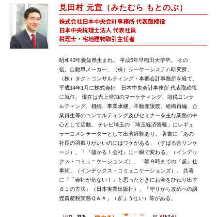
見田村 元宣（みたむら もとのぶ）
株式会社日本中央会計事務所 代表取締役
日本中央税理士法人 代表社員
税理士・宅地建物取引主任者
昭和43年愛知県生まれ。 平成5年早稲田大学卒。 その
後、自動車メーカー、（株）シーケーシステム研究所、
（株）タクトコンサルティング・本郷会計事務所を経て、
平成14年1月に株式会社 日本中央会計事務所 代表取締役
に就任。 現在は売上増加のマーケティング、節税コンサ
ルティング、相続、事業承継、不動産譲渡、組織再編、企
業再生等のコンサルティング及びセミナーを主な業務の中
心として活動。 テレビ埼玉の「埼玉経済情報」にレギュ
ラーコメンテーターとして出演経験あり。 著書に「あの
社長の羽振りがいいのにはワケがある」（すばる舎リンケ
ージ）、「『儲かる！会社』に一瞬で変わる」（インデッ
クス・コミュニケーションズ）、「朝９時までの『超』仕
事術」（インデックス・コミュニケーションズ）、 共著
に『「会社が危ない！」と思ったときにお金をひねり出す
６１の方法』（日本実業出版社）、「守りから攻めへの譲
渡資産税実務Ｑ＆Ａ」（ぎょうせい）等がある。