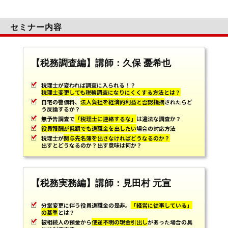
セミナー内容
【税務調査編】講師：久保 憂希也
税理士が変われば調査に入られる！？
税理士変更しても税務調査になりにくくする方法とは？
自宅の警備料、
法人負担を経済的利益と否認指摘
されたらど
う反論するか？
無予告調査で
「税理士に連絡するな」
は違法な調査か？
役員報酬が低額でも退職金を出したい
場合の対応方法
税理士が
関与先名簿を出さなければどうなるのか？
出すとどうなるのか？出す意味は何か？
【税務実務編】講師：見田村 元宣
分掌変更に伴う役員退職金の是非。
「経営に従事している」
の基準
とは？
被相続人の預金から
使途不明の現金引出し
があった場合の具