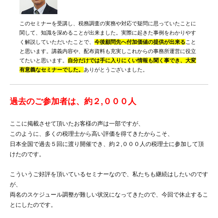
このセミナーを受講し、税務調査の実務や対応で疑問に思っていたことに
関して、知識を深めることが出来ました。実際に起きた事例をわかりやす
く解説していただいたことで、
今後顧問先へ付加価値の提供が出来る
こと
と思います。講義内容や、配布資料も充実しこれからの事務所運営に役立
てたいと思います。
自分だけでは手に入りにくい情報も聞く事でき、大変
有意義なセミナーでした。
ありがとうございました。
過去のご参加者は、約２,０００人
ここに掲載させて頂いたお客様の声は一部ですが、
このように、多くの税理士から高い評価を得てきたからこそ、
日本全国で過去５回に渡り開催でき、約２,０００人の税理士に参加して頂
けたのです。
こういうご好評を頂いているセミナーなので、私たちも継続はしたいのです
が、
両名のスケジュール調整が難しい状況になってきたので、今回で休止するこ
とにしたのです。