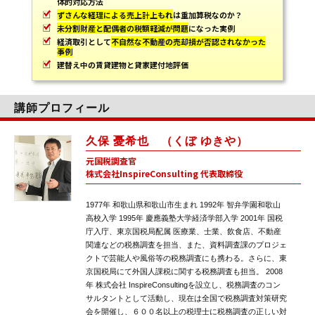
体的対応方法
ずさんな経理による売上計上もれ
は重加算税なのか？
未分割財産と配偶者の税額軽減が問題
になった実例
経済取引として
不自然な不動産の売却損が否認されなかった
事例
建替え中の賃貸建物と貸家建付地評価
講師プロフィール
久保 憂希也 （くぼ ゆきや）
元国税調査官
株式会社InspireConsulting 代表取締役
1977年 和歌山県和歌山市生まれ 1992年 智弁学園和歌山
高校入学 1995年 慶應義塾大学経済学部入学 2001年 国税
庁入庁、東京国税局配属 医療業、士業、飲食店、不動産
関連などの税務調査を担当、また、資料調査課のプロジェ
クトで芸能人や風俗等の税務調査にも携わる。さらに、東
京国税局にて外国人課税に関する税務調査も担当。 2008
年 株式会社 InspireConsultingを設立し、税務調査のコン
サルタントとして活動し、現在は全国で税務調査対策研究
会を開催し、６００名以上の税理士に税務調査の正しい対