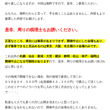
繰り返しになりますが、今回は無料ですので、是非、ご参加ください。
もちろん、無料だからと言って、手を抜くことはありませんし、内容もより
厳選した内容でお届けします。
是非、周りの税理士もお誘いください。
正直なところ、過去には集客があまりできず、開催中止にした会場もあり、
必ず集客できると見込めるのは東京、大阪、名古屋の３会場のみです。
これ以外の
札幌・仙台・新潟・大宮・横浜・静岡・松山・神戸・福岡は
開催中止になる可能性があります
ので、是非、周りの税理士をお誘い頂けれ
ばと思います。
その地域で開催できない場合、別の地域で参加して頂くか、
ＤＶＤを５４，０００円（会員価格４３，２００円）で購入して頂くしか、
このセミナーのノウハウを手に入れて頂く方法がなくなってしまうの
で・・・。
私達も１人でも多くの方にお聞き頂きたいと思っており、
最後になるかもしれないので、開催中止の会場を出したくありません。