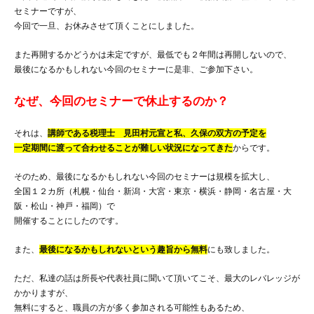
セミナーですが、
今回で一旦、お休みさせて頂くことにしました。
また再開するかどうかは未定ですが、最低でも２年間は再開しないので、
最後になるかもしれない今回のセミナーに是非、ご参加下さい。
なぜ、今回のセミナーで休止するのか？
それは、
講師である税理士 見田村元宣と私、久保の双方の予定を
一定期間に渡って合わせることが難しい状況になってきた
からです。
そのため、最後になるかもしれない今回のセミナーは規模を拡大し、
全国１２カ所（札幌・仙台・新潟・大宮・東京・横浜・静岡・名古屋・大
阪・松山・神戸・福岡）で
開催することにしたのです。
また、
最後になるかもしれないという趣旨から無料
にも致しました。
ただ、私達の話は所長や代表社員に聞いて頂いてこそ、最大のレバレッジが
かかりますが、
無料にすると、職員の方が多く参加される可能性もあるため、