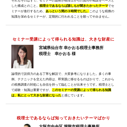
それもそのはずで、セミナーの題材が税理士からの質問や相談をベースと
した構成とのこと。
税理士であるならば誰しもが聞きたかったテーマ
でセ
ミナーが進行するため、
あっという間の３時間でした。
このような税務の
知識を深めるセミナーが、定期的に行われることを願ってやみません。
セミナー受講によって得られる知識は、大きな財産に
宮城県仙台市 幸かおる税理士事務所
税理士 幸かおる 様
論理的で説得力のある丁寧な解説で、大変参考になりました。多くの事
例、テクニックを交えた内容は、即実践に移せるものばかりで、これから
の税務調査の対処にも自信を持って臨むことが出来そうです。税理士とし
て経験・知識は重要ですが、
このセミナーの受講によって得られる知識
は、私にとって大きな財産になった
と感じています。
税理士であるならば知っておきたいテーマばかり
大阪市中央区 堀龍市税理士事務所