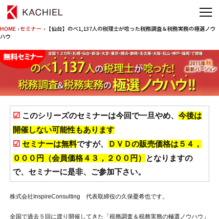
HOME
›
セミナー
› 【仙台】のべ1,137人の税理士が唸った税務調査＆税務実務の極選ノウ
ハウ
☑
このシリーズのセミナーは今回で一旦やめ、
今後は
開催しない可能性もあります
☑
セミナーは無料
ですが、
ＤＶＤの販売価格は５４，
０００円（会員価格４３，２００円）
となりますの
で、セミナーに是非、ご参加下さい。
株式会社InspireConsulting 代表取締役の久保憂希也です。
全国で過去５回に渡り開催してきた「税務調査＆税務実務の極選ノウハウ」