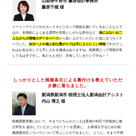
山梨県甲府市 藤原会計事務所
藤原千穂 様
メーリングリストやセカンドオピニオンで相談を捌いているお二人ならで
はの、全国的によくある質問や見落としがちな部分など、
他にはないお二
人ながらの情報のデータベース
から拾い上げていただいた役に立つセミナ
ーでした。
自分一人や個人的な繋がりでは手に入りにくい情報
ですのでこ
れはお金を出しても手に入れる価値はありますね。税務署だって情報共有
してるはずですし、私たちもぜひ、共有していきたいですね！！
しっかりとした根拠条文による裏付けを教えていただ
き腑に落ちました。
新潟県新潟市 税理士法人新潟会計アシスト
内山 博之 様
税務調査実務において、今までどちらかといえば受身の対応で対処的に修
正申告を 提出していたがこのセミナーを受講し、 お客様を守るための税
務調査対応ノウハウについて学ぶことができました。 とくに、今まで不明