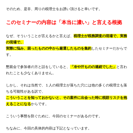
そのため、是非、周りの税理士をお誘い頂けると幸いです。
このセミナーの内容は「本当に濃い」と言える根拠
なぜ、そういうことが言えるかと言えば、
税理士が税務調査の現場で、実務
の現場で、
実際に悩み、困ったものの中から厳選したものを集約
したセミナーだからで
す。
懇親会で参加者の方と話をしていると、
「冷や汗ものの連続でした」
と言わ
れたことも少なくありません。
しかし、それは当然で、１人の税理士が落ちた穴には他の多くの税理士も落
ちる可能性がある訳で、
こういうことを知っておかないと、その案件に出会った時に税賠リスクを抱
えることになる
からです。
こういう事態を防ぐために、今回のセミナーがあるのです。
ちなみに、今回の具体的内容は下記となっています。