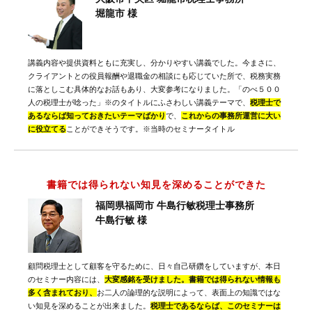
堀龍市 様
講義内容や提供資料ともに充実し、分かりやすい講義でした。今まさに、
クライアントとの役員報酬や退職金の相談にも応じていた所で、税務実務
に落としこむ具体的なお話もあり、大変参考になりました。「のべ５００
人の税理士が唸った」※のタイトルにふさわしい講義テーマで、
税理士で
あるならば知っておきたいテーマばかり
で、
これからの事務所運営に大い
に役立てる
ことができそうです。※当時のセミナータイトル
書籍では得られない知見を深めることができた
福岡県福岡市 牛島行敏税理士事務所
牛島行敏 様
顧問税理士として顧客を守るために、日々自己研鑽をしていますが、本日
のセミナー内容には、
大変感銘を受けました。書籍では得られない情報も
多く含まれており、
お二人の論理的な説明によって、表面上の知識ではな
い知見を深めることが出来ました。
税理士であるならば、このセミナーは