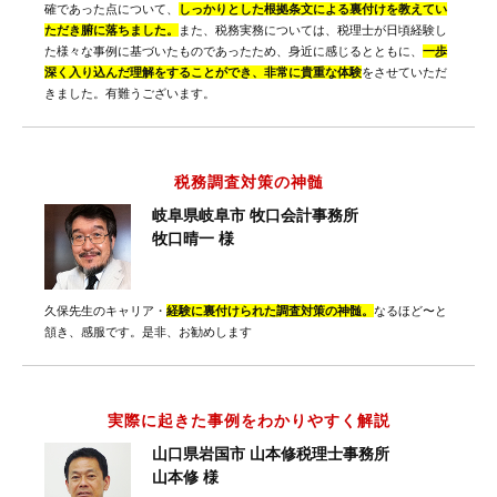
確であった点について、
しっかりとした根拠条文による裏付けを教えてい
ただき腑に落ちました。
また、税務実務については、税理士が日頃経験し
た様々な事例に基づいたものであったため、身近に感じるとともに、
一歩
深く入り込んだ理解をすることができ、非常に貴重な体験
をさせていただ
きました。有難うございます。
税務調査対策の神髄
岐阜県岐阜市 牧口会計事務所
牧口晴一 様
久保先生のキャリア・
経験に裏付けられた調査対策の神髄。
なるほど〜と
頷き、感服です。是非、お勧めします
実際に起きた事例をわかりやすく解説
山口県岩国市 山本修税理士事務所
山本修 様