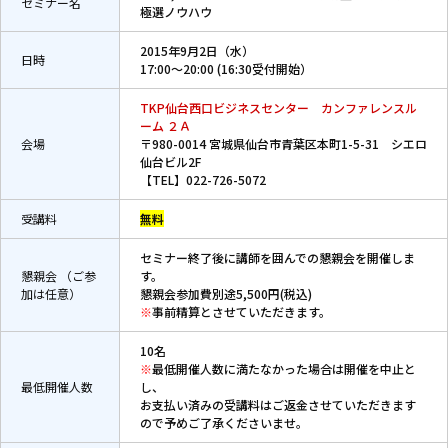
セミナー名
極選ノウハウ
2015年9月2日（水）
日時
17:00～20:00 (16:30受付開始）
TKP仙台西口ビジネスセンター カンファレンスル
ーム ２Ａ
会場
〒980-0014 宮城県仙台市青葉区本町1-5-31 シエロ
仙台ビル2F
【TEL】022-726-5072
受講料
無料
セミナー終了後に講師を囲んでの懇親会を開催しま
懇親会 （ご参
す。
加は任意）
懇親会参加費別途5,500円(税込)
※
事前精算とさせていただきます。
10名
※
最低開催人数に満たなかった場合は開催を中止と
最低開催人数
し、
お支払い済みの受講料はご返金させていただきます
ので予めご了承くださいませ。