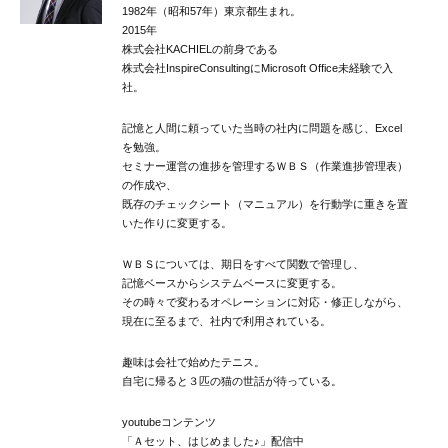
1982年（昭和57年）東京都生まれ。
2015年
株式会社KACHIELの前身である
株式会社InspireConsultingにMicrosoft Office未経験で入
社。
記憶と人間に頼っていた当時の社内に問題を感じ、Excel
を勉強。
セミナー運営の進捗を管理するＷＢＳ（作業進捗管理表）
の作成や、
既存のチェックシート（マニュアル）を行動学に重きを置
いた作りに変更する。
ＷＢＳについては、期日をすべて関数で管理し、
記憶ベースからシステムベースに変更する。
その時々で変わるオペレーションに対応・修正しながら、
現在に至るまで、社内で利用されている。
趣味は会社で始めたテニス。
自宅に帰ると３匹の猫の世話が待っている。
youtubeコンテンツ
「Ａセット、はじめました♪」配信中