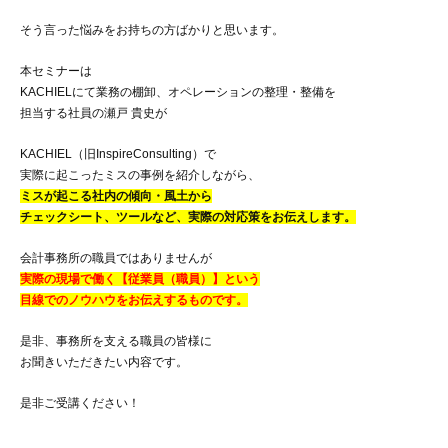
そう言った悩みをお持ちの方ばかりと思います。
本セミナーは
KACHIELにて業務の棚卸、オペレーションの整理・整備を
担当する社員の瀬戸 貴史が
KACHIEL（旧InspireConsulting）で
実際に起こったミスの事例を紹介しながら、
ミスが起こる社内の傾向・風土から
チェックシート、ツールなど、実際の対応策をお伝えします。
会計事務所の職員ではありませんが
実際の現場で働く【従業員（職員）】という
目線でのノウハウをお伝えするものです。
是非、事務所を支える職員の皆様に
お聞きいただきたい内容です。
是非ご受講ください！