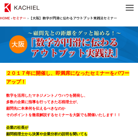
HOME
›
セミナー
› 【大阪】数字が円滑に伝わるアウトプット実践法セミナー
２０１７年に開催し、即満席になったセミナーをパワー
アップ！
数字を活用したマネジメントノウハウを開発し、
多数の企業に指導を行ってきた石税理士が、
顧問先に本来何を伝えるべきなのか
そのポイントを徹底解説するセミナーを大阪でも開催いたします！！
企業の社長が
顧問税理士から決算や企業分析の説明を聞いても