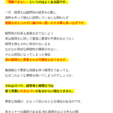
「理解できない」
というのはよくある話です。
一方、税理士は顧問先の経営を心配し、
資料を作って熱心に説明しているにも関わらず
意図を伝えられずに歯がゆい思いをする事も多いはずです。
顧問先の社長も波風を立てないよう
実は税理士に対して素直に要望や不満を伝えづらく
税理士側もそれに気付かないまま
なかなか良好な関係性が構築されない…
そんな状況になってしまった場合、
別の税理士に変更される可能性も出てきます。
勉強熱心で豊富な知識を持つ税理士であっても、
なぜこのような事態を招いてしまうのでしょうか。
それはズバリ、経営者と税理士では
使う言葉に
大きなズレ
があるからに他なりません。
豊富な知識が、かえって足かせとなる場合があるのです。
本セミナーの講師である石 光仁税理士は２０年もの間、