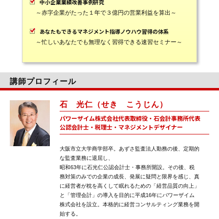
中小企業業績改善事例研究
～赤字企業がたった１年で３億円の営業利益を算出～
あなたもできるマネジメント指導ノウハウ習得の体系
～忙しいあなたでも無理なく習得できる速習セミナー～
講師プロフィール
石 光仁（せき こうじん）
パワーザイム株式会社代表取締役・石会計事務所代表
公認会計士・税理士・マネジメントデザイナー
大阪市立大学商学部卒。あずさ監査法人勤務の後、定期的
な監査業務に退屈し、
昭和63年に石光仁公認会計士・事務所開設。その後、税
務対策のみでの企業の成長、発展に疑問と限界を感じ、真
に経営者が枕を高くして眠れるための「経営品質の向上」
と「管理会計」の導入を目的に平成16年にパワーザイム
株式会社を設立。本格的に経営コンサルティング業務を開
始する。