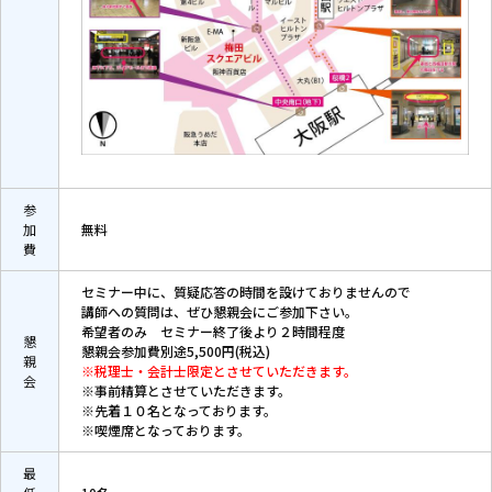
参
加
無料
費
セミナー中に、質疑応答の時間を設けておりませんので
講師への質問は、ぜひ懇親会にご参加下さい。
希望者のみ セミナー終了後より２時間程度
懇
懇親会参加費別途5,500円(税込)
親
※税理士・会計士限定とさせていただきます。
会
※事前精算とさせていただきます。
※先着１０名となっております。
※喫煙席となっております。
最