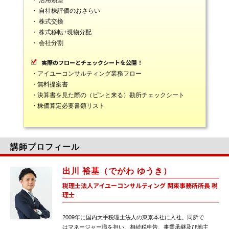
・ 自社株評価のおさらい
・ 株式交換
・ 株式移転+現物分配
・ 会社分割
実際のフローとチェックシートを公開！
・アイユーコンサルティング業務フロー
・無料提案書
・決算書を見た際の（ピンと来る）勘所チェックシート
・株価算定必要書類リスト
講師プロフィール
出川 裕基（でがわ ゆうき）
税理士法人アイユーコンサルティング 関東事務所所長 税
理士
2009年に国内大手税理士法人の東京本社に入社。同所で
はマネージャー職を担い、相続税申告、事業承継及び地主