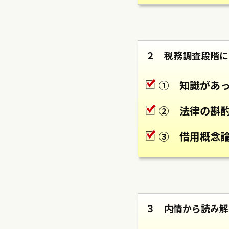
２ 税務調査段階に
① 知識があ
② 法律の斟
③ 借用概念
３ 内情から読み解