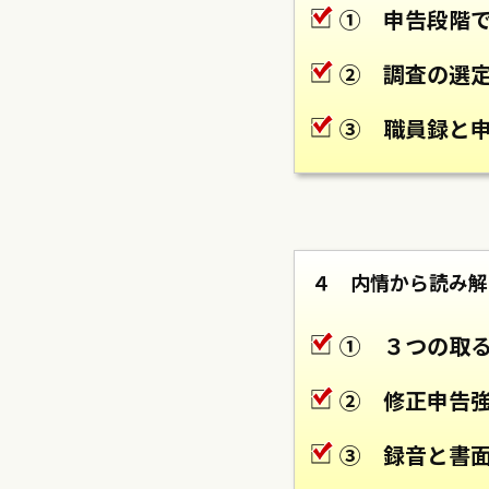
① 申告段階
② 調査の選
③ 職員録と
４ 内情から読み解
① ３つの取
② 修正申告
③ 録音と書