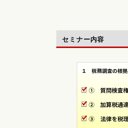
セミナー内容
１ 税務調査の根拠
① 質問検査
② 加算税通
③ 法律を税