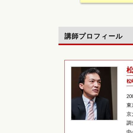
講師プロフィール
松
2
東
京
調
中