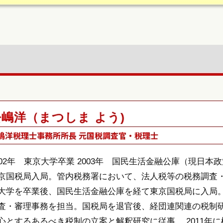
松嶋洋（まつしま よう)
嶋洋税理士事務所所長 元国税調査官・税理士
002年 東京大学卒業 2003年 国民生活金融公庫（現日本
京国税局入局。管内税務署において、法人税等の税務調査・審
大学を卒業後、国民生活金融公庫を経て東京国税局に入局
査・審理事務を担当。国税局を退官後、経団連関連の税制
心とするあるべき税制の立案と解釈研究に従事。 2011年