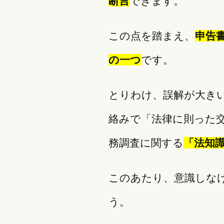
断言
できます。
この点を踏まえ、
申告
の一つ
です。
とりわけ、誤解が大き
絡みで「法律に則った
務調査に関する
「法知
このあたり、意識しな
う。