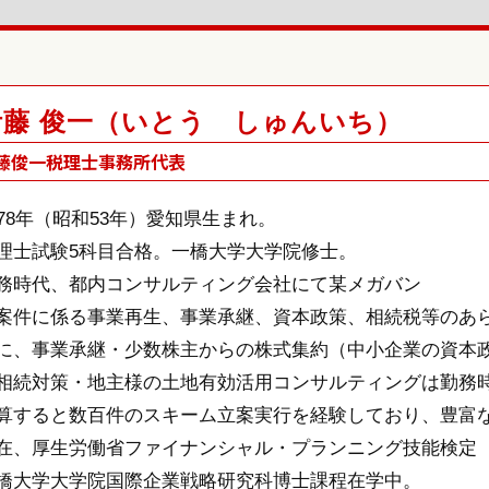
伊藤 俊一（いとう しゅんいち）
藤俊一税理士事務所代表
978年（昭和53年）愛知県生まれ。
理士試験5科目合格。一橋大学大学院修士。
務時代、都内コンサルティング会社にて某メガバン
案件に係る事業再生、事業承継、資本政策、相続税等のあ
に、事業承継・少数株主からの株式集約（中小企業の資本
相続対策・地主様の土地有効活用コンサルティングは勤務
算すると数百件のスキーム立案実行を経験しており、豊富
在、厚生労働省ファイナンシャル・プランニング技能検定
橋大学大学院国際企業戦略研究科博士課程在学中。