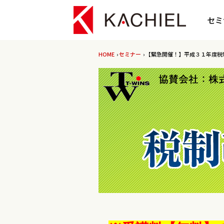
セミ
HOME
›
セミナー
› 【緊急開催！】平成３１年度