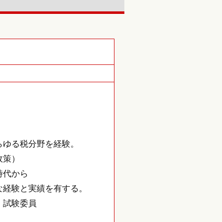
らゆる税分野を経験。
政策）
時代から
な経験と実績を有する。
 試験委員