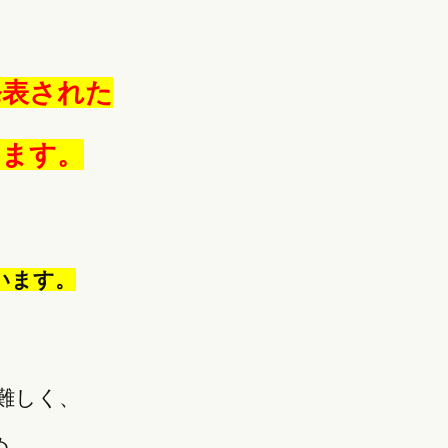
発表された
します。
います。
難しく、
め、