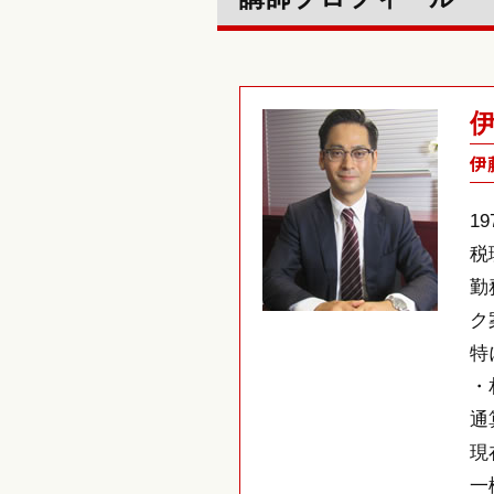
伊
1
税
勤
ク
特
・
通
現
一