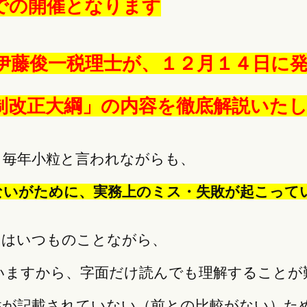
での開催となります
伊藤俊一税理士が、１２月１４日に
制改正大綱」の内容を徹底解説いた
、毎年小粒と言われながらも、
ないがために、実務上のミス・失敗が起こって
」はいつものことながら、
いますから、字面だけ読んでも理解することが
性が記載されていない（前との比較がない）た