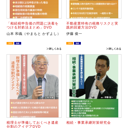
「相続税申告後の問題に決着を
不動産業特有の税務リスクと実
つける対処法まとめ」DVD
践的回避方法DVD
山本 和義（やまもと かずよし）
伊藤 俊一
＞詳しくみる
＞詳しくみる
税理士が準備しておくべき遺産
相続・事業承継対策研究会
分割のアイデアDVD