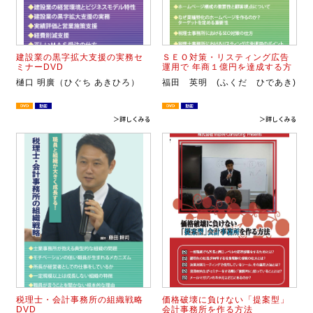
建設業の黒字拡大支援の実務セ
ＳＥＯ対策・リスティング広告
ミナーDVD
運用で 年商１億円を達成する方
法DVD
樋口 明廣（ひぐち あきひろ）
福田 英明 (ふくだ ひであき)
＞詳しくみる
＞詳しくみる
税理士・会計事務所の組織戦略
価格破壊に負けない「提案型」
DVD
会計事務所を作る方法