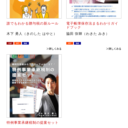
誰でもわかる贈与税の新ルール
電子帳簿保存法まるわかりガイ
ドブック
木下 勇人（きのした はやと）
脇田 弥輝（わきた みき）
＞詳しくみる
＞詳しくみる
特例事業承継税制の提案セット