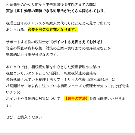
相続発生のかなり前から申告期限後３年以内までの間に、
実は【即】効果の期待できる対策法がたくさん隠されており、
税理士はそのチャンスを相続人の代わりにどんどん見つけ出して
あげられる、
必要不可欠な存在となります。
サポートする側の税理士が
【ポイントさえ押さえておけば】
資産の調査や資料収集、対策の立案～実行までの順序決定などを
効果的に行う事が可能なのです。
本ＤＶＤでは、相続税対策を中心とした資産管理や企業の
税務コンサルタントとして活躍し、相続税関連の書籍も
多数執筆されている税理士法人ファミリィの代表 山本和義税理士に、
相続開始が１年以内に迫っている初期フェーズで税理士が知っておけば間違
いナシの
ポイントや具体的な対策について、
【最善の方法】
を徹底解説いただきま
す。
ぜひ、ご購入ください！