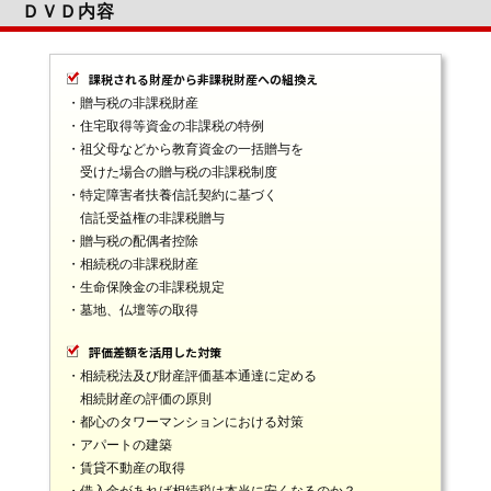
ＤＶＤ内容
課税される財産から非課税財産への組換え
・贈与税の非課税財産
・住宅取得等資金の非課税の特例
・祖父母などから教育資金の一括贈与を
受けた場合の贈与税の非課税制度
・特定障害者扶養信託契約に基づく
信託受益権の非課税贈与
・贈与税の配偶者控除
・相続税の非課税財産
・生命保険金の非課税規定
・墓地、仏壇等の取得
評価差額を活用した対策
・相続税法及び財産評価基本通達に定める
相続財産の評価の原則
・都心のタワーマンションにおける対策
・アパートの建築
・賃貸不動産の取得
・借入金があれば相続税は本当に安くなるのか？