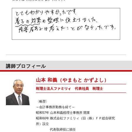
講師プロフィール
山本 和義（やまもと かずよし）
税理士法人ファミリィ 代表社員 税理士
〈略歴〉
～会計事務所勤務を経て～
昭和57年 山本和義税理士事務所 開業
昭和60年 株式会社ファミリィ（旧（株）ＦＰ総合研究
所）設立
代表取締役に就任