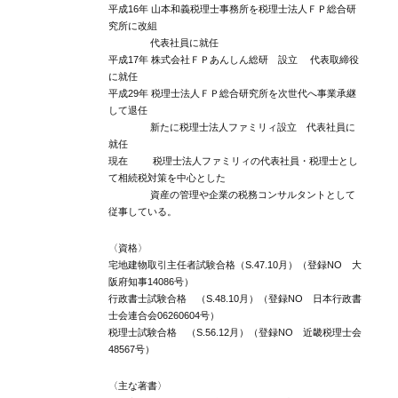
平成16年 山本和義税理士事務所を税理士法人ＦＰ総合研
究所に改組
代表社員に就任
平成17年 株式会社ＦＰあんしん総研 設立 代表取締役
に就任
平成29年 税理士法人ＦＰ総合研究所を次世代へ事業承継
して退任
新たに税理士法人ファミリィ設立 代表社員に
就任
現在 税理士法人ファミリィの代表社員・税理士とし
て相続税対策を中心とした
資産の管理や企業の税務コンサルタントとして
従事している。
〈資格〉
宅地建物取引主任者試験合格（S.47.10月）（登録NO 大
阪府知事14086号）
行政書士試験合格 （S.48.10月）（登録NO 日本行政書
士会連合会06260604号）
税理士試験合格 （S.56.12月）（登録NO 近畿税理士会
48567号）
〈主な著書〉