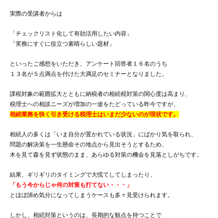
実際の受講者からは
「チェックリスト化して有効活用したい内容」
「実務にすぐに役立つ素晴らしい題材」
といったご感想をいただき、アンケート回答者１６名のうち
１３名が５点満点を付けた大満足のセミナーとなりました。
課税対象の範囲拡大とともに納税者の相続税対策の関心度は高まり、
税理士への相談ニーズが増加の一途をたどっている昨今ですが、
相続業務を快く引き受ける税理士はいまだ少ないのが現状です。
相続人の多くは「いま自分が置かれている状況」にばかり気を取られ、
問題の解決策を一生懸命その地点から見出そうとするため、
木を見て森を見ず状態のまま、あらゆる対策の機会を見落としがちです。
結果、ギリギリのタイミングで大慌てしてしまったり、
「もう今からじゃ何の対策も打てない・・・」
とほぼ諦め気分になってしまうケースも多々見受けられます。
しかし、相続対策というのは、長期的な観点を持つことで