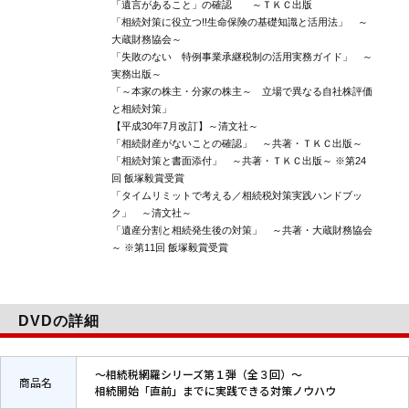
「遺言があること」の確認 ～ＴＫＣ出版
「相続対策に役立つ!!生命保険の基礎知識と活用法」 ～
大蔵財務協会～
「失敗のない 特例事業承継税制の活用実務ガイド」 ～
実務出版～
「～本家の株主・分家の株主～ 立場で異なる自社株評価
と相続対策」
【平成30年7月改訂】～清文社～
「相続財産がないことの確認」 ～共著・ＴＫＣ出版～
「相続対策と書面添付」 ～共著・ＴＫＣ出版～ ※第24
回 飯塚毅賞受賞
「タイムリミットで考える／相続税対策実践ハンドブッ
ク」 ～清文社～
「遺産分割と相続発生後の対策」 ～共著・大蔵財務協会
～ ※第11回 飯塚毅賞受賞
DVDの詳細
～相続税網羅シリーズ第１弾（全３回）～
商品名
相続開始「直前」までに実践できる対策ノウハウ