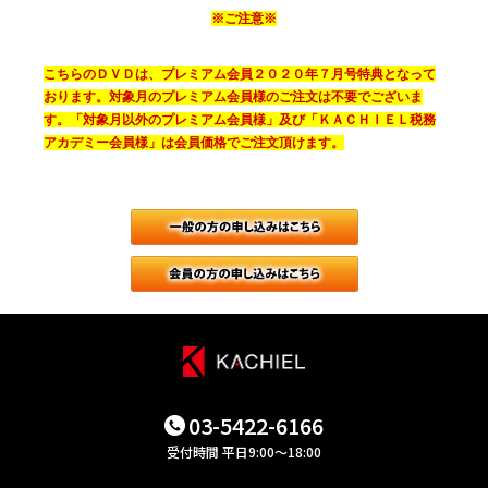
※ご注意※
こちらのＤＶＤは、プレミアム会員２０２０年７月号特典となって
おります。対象月のプレミアム会員様のご注文は不要でございま
す。「対象月以外のプレミアム会員様」及び「ＫＡＣＨＩＥＬ税務
アカデミー会員様」は会員価格でご注文頂けます。
一般（会員で
月刊税務調査
03-5422-6166
受付時間 平日9:00～18:00