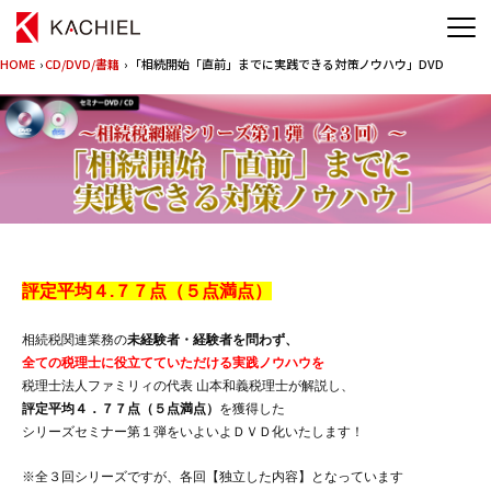
HOME
›
CD/DVD/書籍
› 「相続開始「直前」までに実践できる対策ノウハウ」DVD
評定平均４.７７点（５点満点）
相続税関連業務の
未経験者・経験者を問わず、
全ての税理士に役立てていただける実践ノウハウを
税理士法人ファミリィの代表 山本和義税理士が解説し、
評定平均４．７７点（５点満点）
を獲得した
シリーズセミナー第１弾をいよいよＤＶＤ化いたします！
※全３回シリーズですが、各回【独立した内容】となっています