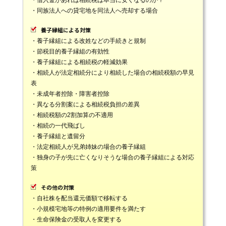
・同族法人への貸宅地を同法人へ売却する場合
養子縁組による対策
・養子縁組による改姓などの手続きと規制
・節税目的養子縁組の有効性
・養子縁組による相続税の軽減効果
・相続人が法定相続分により相続した場合の相続税額の早見
表
・未成年者控除・障害者控除
・異なる分割案による相続税負担の差異
・相続税額の2割加算の不適用
・相続の一代飛ばし
・養子縁組と遺留分
・法定相続人が兄弟姉妹の場合の養子縁組
・独身の子が先に亡くなりそうな場合の養子縁組による対応
策
その他の対策
・自社株を配当還元価額で移転する
・小規模宅地等の特例の適用要件を満たす
・生命保険金の受取人を変更する