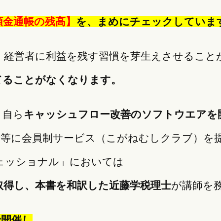
預金通帳の残高】
を、まめにチェックしていま
、経営者に利益を残す習慣を芽生えさせること
てることがなくなります。
、自ら
キャッシュフロー改善のソフトウエアを
士等に会員制サービス（こがねむしクラブ）を
ェッショナル」においては
取得し、本書を和訳した近藤学税理士
が講師を
で開催し