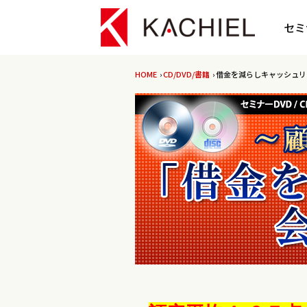
セミ
HOME
›
CD/DVD/書籍
› 借金を減らしキャッシュ