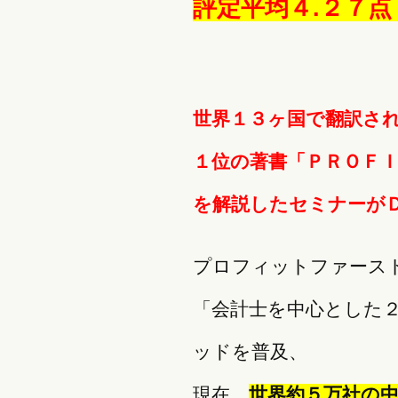
評定平均４.２７
世界１３ヶ国で翻訳され
１位の著書「ＰＲＯＦＩ
を解説したセミナーが
プロフィットファース
「会計士を中心とした
ッドを普及、
現在、
世界約５万社の