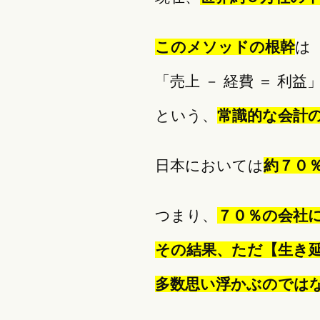
このメソッドの根幹
は
「売上 － 経費 ＝ 利益
という、
常識的な会計
日本においては
約７０
つまり、
７０％の会社
その結果、ただ
【生き
多数思い浮かぶのでは