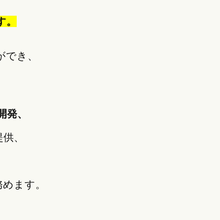
す。
ができ、
開発、
提供、
務めます。