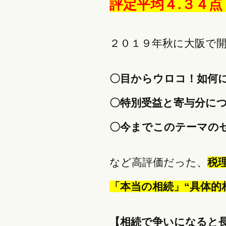
評定平均４.３４
２０１９年秋に大阪で
〇目からウロコ！如何
〇特別受益と寄与分に
〇今までこのテーマの
など高評価だった、
税
「本当の相続」“具体的
【相続で争いになると