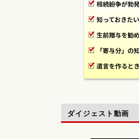
相続紛争が勃
知っておきた
生前贈与を勧
「寄与分」の
遺言を作ると
ダイジェスト動画