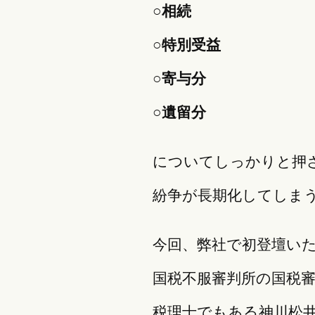
○相続
○特別受益
○寄与分
○遺留分
についてしっかりと押
紛争が長期化してしま
今回、弊社で初登壇い
国税不服審判所の国税
税理士でもある神川松井