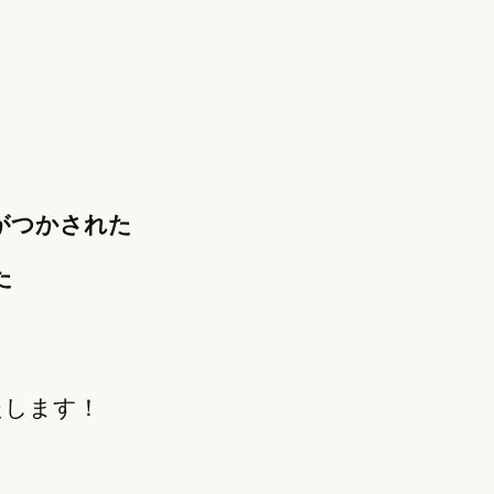
がつかされた
た
たします！
、