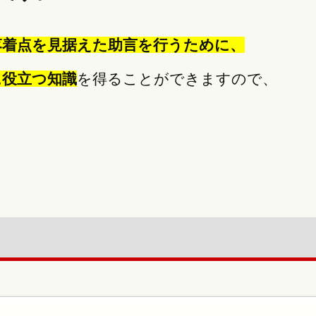
落着点を見据えた助言を行うために、
に役立つ知識
を得ることができますので、
。