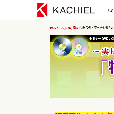
セミ
HOME
›
CD/DVD/書籍
› 特別受益・寄与分と遺言の