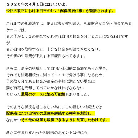
２０２０年の４月１日にはいよいよ、
今回の改正における目玉の1つ「配偶者居住権」が新設されます。
これまでの相続法では、例えば夫が被相続人、相続財産が自宅・預金である
ケースでは、
妻と子が１：１の割合でそれぞれ自宅と預金を分けることになるわけです
が、
妻が自宅を取得すると、十分な預金を相続できなくなり、
その後の生活費が不足する可能性も出てきます。
さらに、遺産の構成として自宅が圧倒的に高額であった場合、
それでも法定相続分に則って１：１で分ける事になるため、
子の取り分である預金が遺産の半額に満たない場合は
妻が自宅を売却して出ていかなければならない
といった
最悪のケースに陥る可能性
もありました。
そのような状況を起こさない為に、この新しい相続法では
配偶者にだけ自宅での居住を継続する権利を創設し、
なおかつ
その他の財産も取得できるように見直したわけです。
新たに生まれ変わった相続法のポイントは他にも