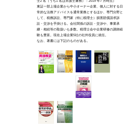
士2 名（うち1 名は弁護士兼務）：2019 年7 月時点）
東証一部上場企業から中小オーナー企業、個人に対する日
常的な法務アドバイスを通常業務とするほか、専門分野と
して、税務訴訟、専門家（特に税理士）損害賠償請求訴
訟・交渉を手掛ける。会社関係の訴訟・交渉や、事業承
継・相続等の取扱いも多数。税理士会や企業研修の講師経
験も豊富。現在上場企業5社の社外役員に就任。
なお、著書には下記のものがある。