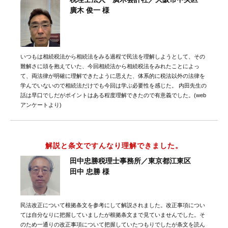
廣木 俊一 様
いつもは相続税法から相続法をみる過程で民法を理解しようとして、その
難解さに頭を抱えていた、今回相続法から相続税法をみれたことによっ
て、両法律が明確に理解できたように思えた、体系的に税法以外の法律を
学んでいないので相続法だけでも今回は学ぶ必要性を感じた。 内田先生の
話は早口でしだがポイントはある程度理解できたので有意義でした。(web
アンケートより)
解説と条文ですんなり理解できました。
田中忠勝税理士事務所／東京都江東区
田中 忠勝 様
民法改正について根拠条文を参考にして解説されました。改正事項につい
ては自分なりに把握していましたが根拠条文まで見ていませんでした。そ
のため一通りの改正事項について把握していたつもりでしたが条文を読ん