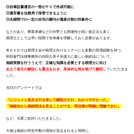
◎自筆証書遺言の一部がＰＣで作成可能に
◎遺言書を法務局で保管できるように
◎夫婦間での一定の自宅の贈与が遺産分割の対象外に
などがあり、事業承継などの分野とも関連性が高い改正点も多く、
税理士としては早い段階で全体像を理解しておく必要があります。
本ＤＶＤでは税理士会や税理士向けセミナーにも多数の登壇経験を持つ、
和田倉門法律事務所の内田久美子弁護士に新しい相続法について、
相続実務を行ううえで、正確な知識を必要とする税理士に向け
あえて条文の解説にも重点をおき、具体的な例を挙げて解説
していただきま
した。
当日のアンケートでは
「レジュメと条文を行き来して解説がされ、わかりやすかった」
「相続法から相続税法を見ることができ、両法律が明確に理解できた」
など、大変ご好評いただきました。
今後は相続の申告件数の増加が見込まれると同時に、