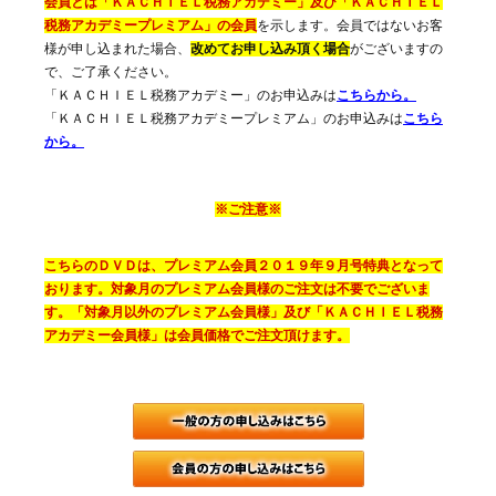
会員とは「ＫＡＣＨＩＥＬ税務アカデミー」及び「ＫＡＣＨＩＥＬ
税務アカデミープレミアム」の会員
を示します。会員ではないお客
様が申し込まれた場合、
改めてお申し込み頂く場合
がございますの
で、ご了承ください。
「ＫＡＣＨＩＥＬ税務アカデミー」のお申込みは
こちらから。
「ＫＡＣＨＩＥＬ税務アカデミープレミアム」のお申込みは
こちら
から。
※ご注意※
こちらのＤＶＤは、プレミアム会員２０１９年９月号特典となって
おります。対象月のプレミアム会員様のご注文は不要でございま
す。「対象月以外のプレミアム会員様」及び「ＫＡＣＨＩＥＬ税務
アカデミー会員様」は会員価格でご注文頂けます。
一般（会員で
月刊税務調査