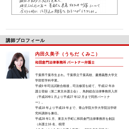
講師プロフィール
内田久美子（うちだ くみこ）
和田倉門法律事務所 パートナー弁護士
千葉県千葉市生まれ。千葉県立千葉高校、慶應義塾大学文
学部哲学科卒業。
平成9 年司法試験合格後，司法修習を経て、平成12 年弁
護士登録（第二東京弁護士会）、鳥飼総合法律事務所入所
（平成20年1 月より平成27 年12 月まで同所パートナ
ー）。
平成18 年より平成19 年まで、青山学院大学大学院法学研
究科講師を兼任。
平成28 年1 月、東京大手町に和田倉門法律事務所を創設
（弁護士16 名、税理