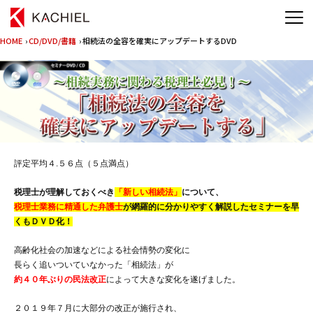
HOME
›
CD/DVD/書籍
› 相続法の全容を確実にアップデートするDVD
評定平均４.５６点（５点満点）
税理士が理解しておくべき
「新しい相続法」
について、
税理士業務に精通した弁護士
が網羅的に分かりやすく解説したセミナーを早
くもＤＶＤ化！
高齢化社会の加速などによる社会情勢の変化に
長らく追いついていなかった「相続法」が
約４０年ぶりの民法改正
によって大きな変化を遂げました。
２０１９年７月に大部分の改正が施行され、