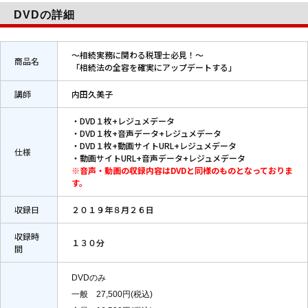
DVDの詳細
～相続実務に関わる税理士必見！～
商品名
「相続法の全容を確実にアップデートする」
講師
内田久美子
・DVD１枚+レジュメデータ
・DVD１枚+音声データ+レジュメデータ
・DVD１枚+動画サイトURL+レジュメデータ
仕様
・動画サイトURL+音声データ+レジュメデータ
※音声・動画の収録内容はDVDと同様のものとなっておりま
す。
収録日
２０１９年８月２６日
収録時
１３０分
間
DVDのみ
一般 27,500円(税込)