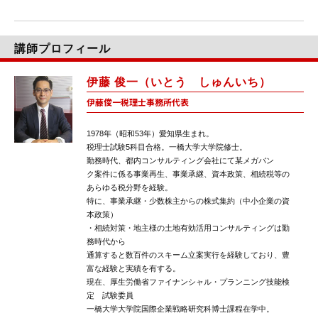
講師プロフィール
伊藤 俊一（いとう しゅんいち）
伊藤俊一税理士事務所代表
1978年（昭和53年）愛知県生まれ。
税理士試験5科目合格。一橋大学大学院修士。
勤務時代、都内コンサルティング会社にて某メガバン
ク案件に係る事業再生、事業承継、資本政策、相続税等の
あらゆる税分野を経験。
特に、事業承継・少数株主からの株式集約（中小企業の資
本政策）
・相続対策・地主様の土地有効活用コンサルティングは勤
務時代から
通算すると数百件のスキーム立案実行を経験しており、豊
富な経験と実績を有する。
現在、厚生労働省ファイナンシャル・プランニング技能検
定 試験委員
一橋大学大学院国際企業戦略研究科博士課程在学中。