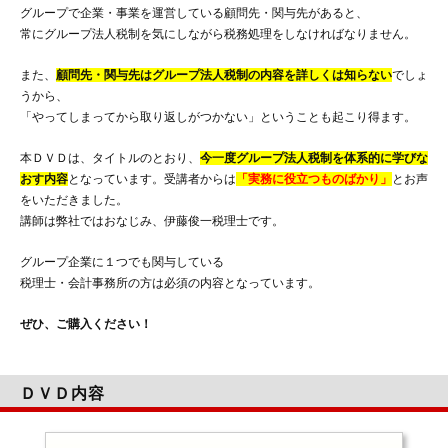
グループで企業・事業を運営している顧問先・関与先があると、
常にグループ法人税制を気にしながら税務処理をしなければなりません。
また、
顧問先・関与先はグループ法人税制の内容を詳しくは知らない
でしょ
うから、
「やってしまってから取り返しがつかない」ということも起こり得ます。
本ＤＶＤは、タイトルのとおり、
今一度グループ法人税制を体系的に学びな
おす内容
となっています。受講者からは
「実務に役立つものばかり」
とお声
をいただきました。
講師は弊社ではおなじみ、伊藤俊一税理士です。
グループ企業に１つでも関与している
税理士・会計事務所の方は必須の内容となっています。
ぜひ、ご購入ください！
ＤＶＤ内容