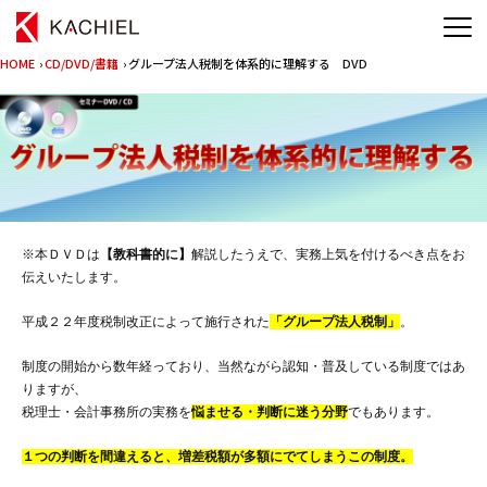
HOME
›
CD/DVD/書籍
› グループ法人税制を体系的に理解する DVD
※本ＤＶＤは
【教科書的に】
解説したうえで、実務上気を付けるべき点をお
伝えいたします。
平成２２年度税制改正によって施行された
「グループ法人税制」
。
制度の開始から数年経っており、当然ながら認知・普及している制度ではあ
りますが、
税理士・会計事務所の実務を
悩ませる・判断に迷う分野
でもあります。
１つの判断を間違えると、増差税額が多額にでてしまうこの制度。