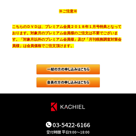
※ご注意※
こちらのＤＶＤは、プレミアム会員２０１８年１月号特典となって
おります。対象月のプレミアム会員様のご注文は不要でございま
す。「対象月以外のプレミアム会員様」及び「月刊税務調査対策会
員様」は会員価格でご注文頂けます。
一般（会員で
月刊税務調査
03-5422-6166
受付時間 平日9:00～18:00