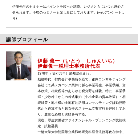
伊藤先生のセミナーはポイントを絞った講義、レジメともにいつも感心さ
せられます。今後のセミナーも楽しみにしております。(webアンケートよ
り)
講師プロフィール
伊藤 俊一（いとう しゅんいち）
伊藤俊一税理士事務所代表
1978年（昭和53年）愛知県生まれ。
勤務時代、都内会計事務所を経て、都内コンサルティング
会社にて某メガバンク案件に係る事業再生、事業承継、資
本政策、相続税等のあらゆる税分野を経験。特に、事業承
継・少数株主からの株式集約（中小企業の資本政策）・相
続対策・地主様の土地有効活用コンサルティングは勤務時
代から通算すると数百件のスキーム立案実行を経験してお
り、豊富な経験と実績を有する。
現在、厚生労働省ファイナンシャル・プランニング技能検
定 試験委員
一橋大学大学院国際企業戦略研究科経営法務専攻在学中。