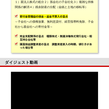
１）親法人株式の処分２）孫会社の子会社化３）複雑な持株
関係の解消４）残余財産の分配（金銭と土地の移転等）
寄付金受贈益の損金・益金不算入の盲点
～子会社への債権放棄、無利息貸付、経営指導料免除、子会
社から親会社への寄付金等～
完全支配関係の盲点 種類株式・無議決権株式発行会社・相
互持合会社等
譲渡損益調整資産の盲点 調整資産戻入の時期、値引きがあ
った場合等
ダイジェスト動画