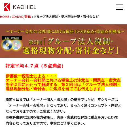
HOME
›
CD/DVD/書籍
› グループ法人税制・適格現物分配・寄付金など
評定平均４.７点（５点満点）
伊藤俊一税理士による・・・
オーナー会社⇔会社間における税務上の注意点・問題点・留意点
を全２回にわたって解説する、第２回目は「グループ法人税制・
適格現物分配・寄付金」に焦点を当ててお伝えします。
※前々回までは「オーナー個人⇔法人間」の税務でしたが、本シリーズは
「オーナー会社⇔会社間」となっており、まったく違うコンセプト・内容と
なっておりますので、ご留意ください。
※教科書的な説明を極力省略し、実務・実践的な解説に重点をおいたDVD
内容となっておりますので、事前にご了承ください。