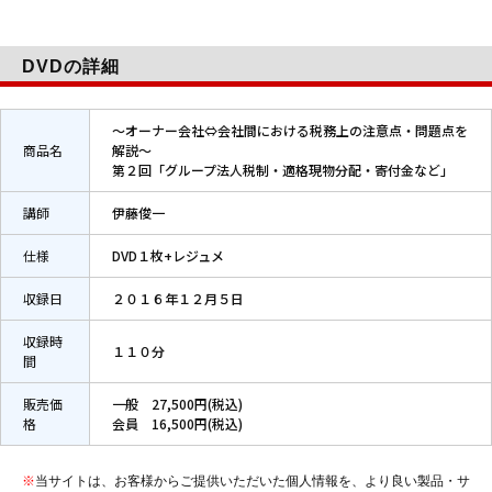
DVDの詳細
～オーナー会社⇔会社間における税務上の注意点・問題点を
商品名
解説～
第２回「グループ法人税制・適格現物分配・寄付金など」
講師
伊藤俊一
仕様
DVD１枚+レジュメ
収録日
２０１６年１２月５日
収録時
１１０分
間
販売価
一般
27,500円(税込)
格
会員
16,500円(税込)
※
当サイトは、お客様からご提供いただいた個人情報を、より良い製品・サ