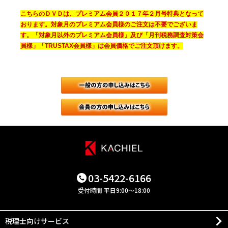
こちらのＤＶＤは、プレミアム会員２０１７年２月号特典となって
おります。対象月のプレミアム会員様のご注文は不要でございま
す。「対象月以外のプレミアム会員様」及び「月刊税務調査対策会
員様」「TRUSTAX会員様」は会員価格でご注文頂けます。
一般（会員で
月刊税務調査
03-5422-6166
受付時間 平日9:00～18:00
税理士向けサービス