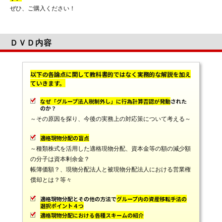
ぜひ、ご購入ください！
ＤＶＤ内容
以下の各論点に関して教科書的ではなく実務的な解説を加え
ていきます。
なぜ「グループ法人税制外し」に行為計算否認が発動
された
のか？
～その原因を探り、今後の実務上の対応策について考える～
適格現物分配の盲点
～種類株式を活用した適格現物分配、資本金等の額の減少額
の分子は資本剰余金？
帳簿価額？、現物分配法人と被現物分配法人における営業権
償却とは？等々
適格現物分配とその他の方法で
グループ内の資産移転手法の
選択ポイント４つ
適格現物分配における各種スキームの紹介