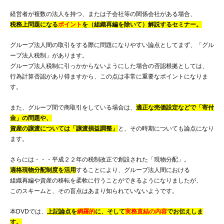
経営者が複数の法人を持つ、または子会社等の関係会社がある場合、
税務上問題になる
ポイント
を（組織再編を除いて）解説するセミナー。
グループ法人間の取引をする際に問題になりやすい論点としてまず、「グル
ープ法人税制」があります。
グループ法人税制に引っかからないようにした場合の否認根拠としては、
行為計算否認があり得ますから、この点は非常に重要なポイントになりま
す。
また、グループ間で商取引をしている場合は、
適正な売価設定などで「寄付
金」の問題や、
資産の譲渡については「譲渡損益調整」
と、その時期についても論点になり
ます。
さらには・・・平成２２年の税制改正で創設された「現物分配」。
適格現物分配制度を活用
することにより、グループ法人間における
組織再編や資産の移転を柔軟に行うことができるようになりましたが、
このスキームと、その盲点はあまり知られていないようです。
本DVDでは、
上記論点を
網羅的
に、そして
実務直結の内容
でお伝えしま
す。