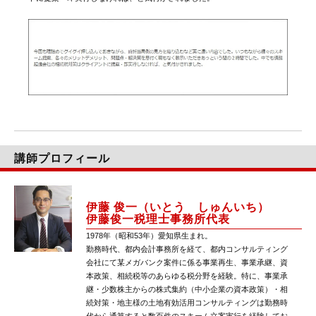
講師プロフィール
伊藤 俊一（いとう しゅんいち）
伊藤俊一税理士事務所代表
1978年（昭和53年）愛知県生まれ。
勤務時代、都内会計事務所を経て、都内コンサルティング
会社にて某メガバンク案件に係る事業再生、事業承継、資
本政策、相続税等のあらゆる税分野を経験。特に、事業承
継・少数株主からの株式集約（中小企業の資本政策）・相
続対策・地主様の土地有効活用コンサルティングは勤務時
代から通算すると数百件のスキーム立案実行を経験してお