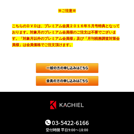
※ご注意※
こちらのＤＶＤは、プレミアム会員２０１６年５月号特典となって
おります。対象月のプレミアム会員様のご注文は不要でございま
す。「対象月以外のプレミアム会員様」及び「月刊税務調査対策会
員様」は会員価格でご注文頂けます。
一般（会員で
月刊税務調査
03-5422-6166
受付時間 平日9:00～18:00