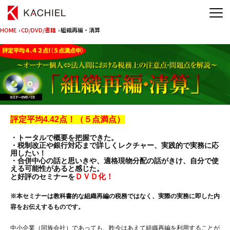
HOME
›
CD/DVD/書籍
› 組織再編・清算
評定平均4.42点！（５点満点）
・トータルで概要を把握できた。
・税制改正や銀行対応まで詳しくレクチャー、実践的で実務に応
用したい！
・合併中心の話と思いきや、適格現物分配の話がきけ、自分で使
える可能性があると感じた。
ＤＶＤ化！
と好評のセミナーを
※本セミナーは教科書的な組織再編の税務ではなく、実際の実務に即した内
容をお伝えするものです。
中小企業（同族会社）であっても、昨今はあえて組織再編を利用することが