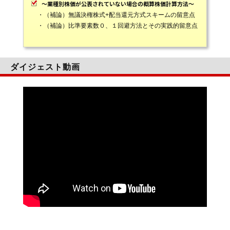
～業種別株価が公表されていない場合の概算株価計算方法～
・（補論）無議決権株式+配当還元方式スキームの留意点
・（補論）比準要素数０、１回避方法とその実践的留意点
ダイジェスト動画