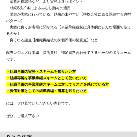
・清算所得課税など、より実務上迷うポイント
・相続税法9条によるみなし贈与の適用
・講師が実際に行っている、効果の出やすい【持株会社に資金調達する典型
パターン】
・実際に良くお客様に聞かれる【事業承継税制は具体的にどんな場面で使え
るのか】
・良く出る論点【組織再編後の株価評価の留意点】など…
配布レジュメは本編、参考資料、補足資料合わせて７６ページのボリューム
です。
・組織再編の実務・スキームを知りたい方
・組織再編を事業承継スキームとして使いたい方
・組織再編の事業承継スキームに対してリスクを感じている方
・株価対策としての組織再編・清算を知りたい方
には、ぜひ見ていただきたい内容です。
ぜひ、ご購入下さい！