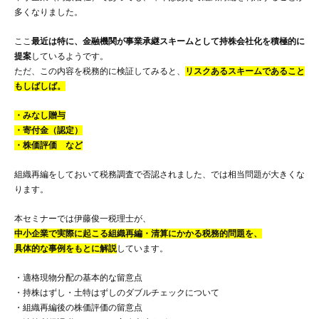
多くなりました。
ここ
最近は特に、金融機関が事業承継スキームとして持株会社化を積極的に
提案
しているようです。
ただ、この内容を税務的に検証してみると、
リスクあるスキームであること
もしばしば。
・みなし贈与
・寄付金（認定）
・株価評価 など
組織再編をしておいて税務調査で否認されました、では相当問題が大きくな
ります。
本セミナーでは伊藤俊一税理士が、
中小企業で実際に起こる組織再編・清算にかかる税務的問題を、
具体的な事例をもとに解説
しています。
・適格現物分配の基本的な留意点
・持株はずし・土特はずしのダブルチェックについて
・組織再編後の株価評価の留意点