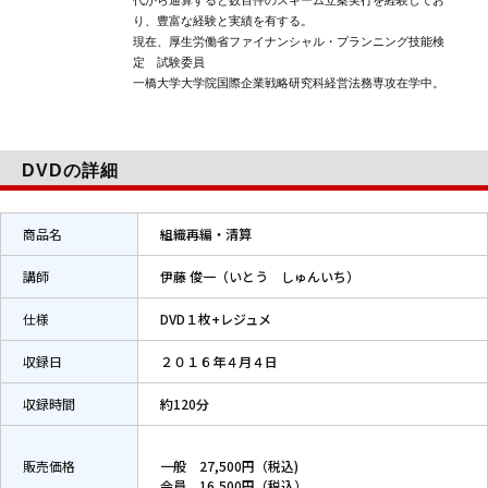
り、豊富な経験と実績を有する。
現在、厚生労働省ファイナンシャル・プランニング技能検
定 試験委員
一橋大学大学院国際企業戦略研究科経営法務専攻在学中。
DVDの詳細
商品名
組織再編・清算
講師
伊藤 俊一（いとう しゅんいち）
仕様
DVD１枚+レジュメ
収録日
２０１６年４月４日
収録時間
約120分
販売価格
一般 27,500円（税込)
会員 16,500円（税込）