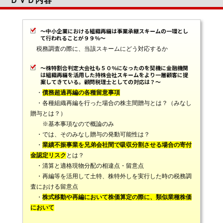
ＤＶＤ内容
～中小企業における組織再編は事業承継スキームの一環とし
て行われることが９９％～
税務調査の際に、当該スキームにどう対応するか
～株特割合判定大会社も５０％になったのを契機に金融機関
は組織再編を活用した持株会社スキームをより一層顧客に提
案してきている。顧問税理士としての対応は？～
・
債務超過再編の各種留意事項
・各種組織再編を行った場合の株主間贈与とは？（みなし
贈与とは？）
※基本事項なので概論のみ
・では、そのみなし贈与の発動可能性は？
・
業績不振事業を兄弟会社間で吸収分割させる場合の寄付
金認定リスク
とは？
・清算と適格現物分配の相違点・留意点
・再編等を活用して土特、株特外しを実行した時の税務調
査における留意点
・
株式移動や再編において株価算定の際に、類似業種株価
において