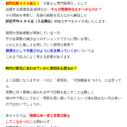
顧問先数４５０超え！
「大家さん専門税理士」として
活躍する渡邊浩滋 税理士が、
今なぜ業務特化をすべきなのか？
その理由を考察し、自身の経験を交えながら解説した
評定平均４.８６点（５点満点）のセミナー
をＤＶＤ化いたします。
税理士登録者数が増加している一方、
中小企業数の減少はコロナショックでさらに勢いを増し、
じわじわと厳しさを増していく税理士業界で
税理士として今後どのように生き残っていくか
については
これまで以上によく考える必要があります。
時代の変化に合わせていかに差別化を図るか？
よく話題になりますが、一口に「差別化」「付加価値をつけろ」とは言って
も、
実際に日々業務に追われる中で行動を起こすことは難しく、
頭の中で気にしておく・理想を思い描いておくという域を脱せない方が多い
のではないでしょうか。
本ＤＶＤでは、
開業以来一度も営業活動を
してこなかった
にも関わらず、