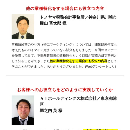
他の業種特化をする場合にも役立つ内容
トノヤマ税務会計事務所／神奈川県川崎市
殿山 晋太郎 様
事務所経営のやり方（特にマーケティング）については、開業以来何度も
考えたもののイマイチ定まっていない部分もありました。今回のセミナー
を受講してみて、不動産賃貸業の業種特化という戦略が実際の成功事例と
して知ることができ、また
他の業種特化をする場合にも役立つ内容
として
学ぶことができました。ありがとうございました。(Webアンケートより)
お客様へのお役立ちをどのように実践していくか
ＡＩホールディングス株式会社／東京都港
区
堀之内 英 様