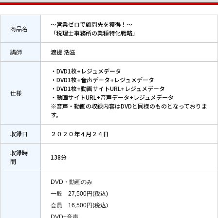
～営業ゼロで顧問先を獲得！～
商品名
「税理士事務所の業種特化戦略」
講師
渡邊 浩滋
・DVD1枚+レジュメデータ
・DVD1枚+音声データ+レジュメデータ
・DVD1枚+動画サイトURL+レジュメデータ
仕様
・動画サイトURL+音声データ+レジュメデータ
※音声・動画の収録内容はDVDと同様のものとなっておりま
す。
収録日
２０２０年４月２４日
収録時
138分
間
DVD・動画のみ
一般 27,500円(税込)
会員 16,500円(税込)
DVD+音声