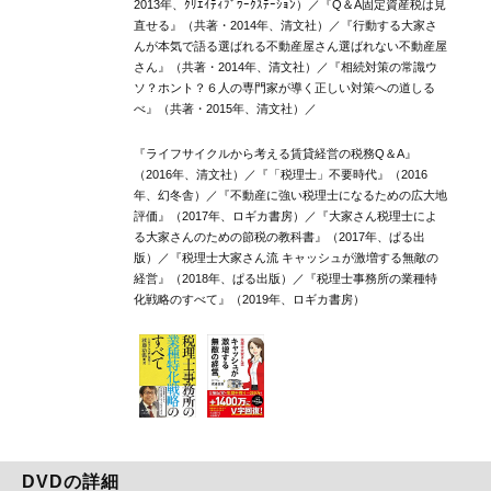
2013年、ｸﾘｴｲﾃｨﾌﾞﾜｰｸｽﾃｰｼｮﾝ）／『Q＆A固定資産税は見
直せる』（共著・2014年、清文社）／『行動する大家さ
んが本気で語る選ばれる不動産屋さん選ばれない不動産屋
さん』（共著・2014年、清文社）／『相続対策の常識ウ
ソ？ホント？６人の専門家が導く正しい対策への道しる
べ』（共著・2015年、清文社）／
『ライフサイクルから考える賃貸経営の税務Q＆A』
（2016年、清文社）／『「税理士」不要時代』（2016
年、幻冬舎）／『不動産に強い税理士になるための広大地
評価』（2017年、ロギカ書房）／『大家さん税理士によ
る大家さんのための節税の教科書』（2017年、ぱる出
版）／『税理士大家さん流 キャッシュが激増する無敵の
経営』（2018年、ぱる出版）／『税理士事務所の業種特
化戦略のすべて』（2019年、ロギカ書房）
DVDの詳細