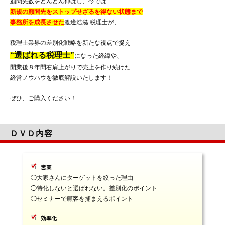
顧問先数をどんどん伸ばし、今では
新規の顧問先をストップせざるを得ない状態まで
事務所を成長させた
渡邊浩滋 税理士が、
税理士業界の差別化戦略を新たな視点で捉え
“選ばれる税理士”
になった経緯や、
開業後８年間右肩上がりで売上を作り続けた
経営ノウハウを徹底解説いたします！
ぜひ、ご購入ください！
ＤＶＤ内容
営業
◯大家さんにターゲットを絞った理由
◯特化しないと選ばれない。差別化のポイント
◯セミナーで顧客を捕まえるポイント
効率化