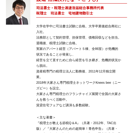
司法書士・税理士渡邊浩滋総合事務所代表
税理士 司法書士 宅地建物取引士
大学在学中に司法書士試験に合格。大学卒業後総合商社に
入社。
法務部として契約管理、担保管理、債権回収などを担当。
退職後、税理士試験に合格。
実家のアパート経営（アパート５棟、全86室）が危機的
状況であることが発覚し、
経営を立て直すために自ら経営を引き継ぎ、危機的状況か
ら脱出。
資産税専門の税理士法人に勤務後、2011年12月独立開
業。
2018年大家さん専門税理士ネットワークKnees bee（ニー
ズビー）を設立。
大家さん専門税理士のフランチャイズ展開で全国の大家さ
んを救うべく活動中。
賃貸住宅フェアなど講演も多数経験。
＜主な著書＞
『税理士が教える節税Q＆A』（共著・2012年、TAC出
版）／『大家さんのための超簡単！青色申告』（共著・