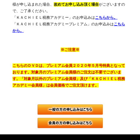
様が申し込まれた場合、
改めてお申し込み頂く場合
がございますの
で、ご了承ください。
「ＫＡＣＨＩＥＬ税務アカデミー」のお申込みは
こちらから。
「ＫＡＣＨＩＥＬ税務アカデミープレミアム」のお申込みは
こちら
から。
※ご注意※
こちらのＤＶＤは、プレミアム会員２０２０年５月号特典となって
おります。対象月のプレミアム会員様のご注文は不要でございま
す。「対象月以外のプレミアム会員様」及び「ＫＡＣＨＩＥＬ税務
アカデミー会員様」は会員価格でご注文頂けます。
一般（会員で
月刊税務調査