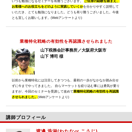
いつも勉強になるセミナーを有難うございます。
ご自身の経験を踏まえ、
お客様へのお役立ちをどのように実践していくか
を分かりやすく説明して
いただき、とても勉強になりました。どうも有り難うございました。今後
とも宜しくお願いします。(Webアンケートより)
業種特化戦略の有効性を再認識させられました
山下税務会計事務所／大阪府大阪市
山下 博司 様
以前から業種特化には注目してきつつも、最初の一歩がなかなか踏み出せ
ずに今までやってきました。 自らマーケットを絞り込む事には勇気が要り
ますが、今回のセミナーを受講して改めて
業種特化戦略の有効性を再認識
させられました。
(Webアンケートより)
講師プロフィール
渡邊 浩滋(わたなべ こうじ)