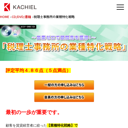
HOME
›
CD/DVD/書籍
› 税理士事務所の業種特化戦略
評定平均４.８６点（５点満点）
一般（会員で
月刊税務調査
最初の一歩が重要です。
顧客を賃貸経営者に絞った
【業種特化戦略】で