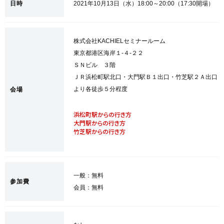
日時
2021年10月13日（水）18:00～20:00（17:30開場）
株式会社KACHIELセミナールーム
東京都港区海岸１-４-２２
ＳＮビル ３階
ＪＲ浜松町駅北口・大門駅Ｂ１出口・竹芝駅２Ａ出口
より各徒歩５分程度
会場
浜松町駅からの行き方
大門駅からの行き方
竹芝駅からの行き方
一般：無料
参加費
会員：無料