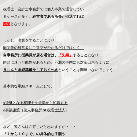
税理士・会計士事務所では個人事業で運営してい
るケースが多く、
経営者である所長が引退すれば
廃業
となります。
しかし、廃業をすることにより、
顧問先の経営者にご迷惑が掛かるだけではなく、
自事務所に従業員が居る場合は、
「失業」
することに
なり
路頭に迷う可能性があるため、不測の事態にも対応出来るように、
きちんと承継準備をしておくべき
ということは間違いないでしょう。
基本的な承継スキームとして、
○後継となる税理士を外部から招聘する
○事業譲渡（個人事務所 or 税理士法人)
など、皆さんはご存じだと思いますが・・・
「１から１０まで」の具体的な手順
や