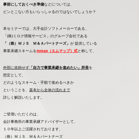
事前にしておくべき準備
などについては、
ピンとこない方もいらっしゃるのではないでしょうか？
本セミナーでは、大手会計ソフトメーカーである、
「(株)ミロク情報サービス」のグループ会社である
「（株）ＭＪＳ Ｍ＆Ａパートナーズ」
が 提供している
事業承継スキームを
mmap（エムマップ）式
と称して、
外部に依頼せず
「自力で事業承継を進めたい」所長
を
想定として、
どのようなスキーム・手順で進めるべきか
ということを、
基本から全体の流れまで
詳しく解説いたします。
ご登壇いただくのは、
会計事務所の事業承継アドバイザーとして、
１０年以上ご活躍されております、
（株）ＭＪＳ Ｍ＆Ａパートナーズ