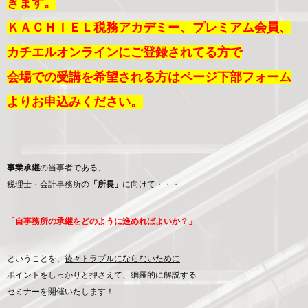
きます。
ＫＡＣＨＩＥＬ税務アカデミー、プレミアム会員、
カチエルオンラインにご登録されてる方で
会場での受講を希望される方はページ下部フォーム
よりお申込みください。
事業承継
の当事者である、
税理士・会計事務所の
「所長」
に向けて・・・
「自事務所の承継をどのように進めればよいか？」
ということを、
後々トラブルにならないために
ポイントをしっかりと押さえて、網羅的に解説する
セミナーを開催いたします！