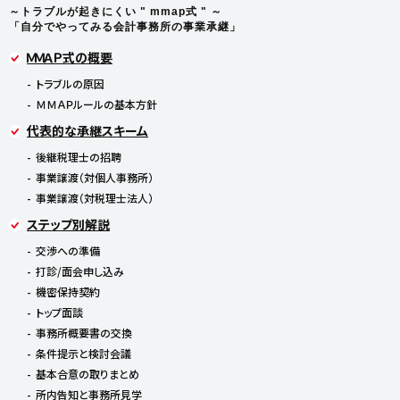
～トラブルが起きにくい " mmap式 " ～
「自分でやってみる会計事務所の事業承継」
ＭＭＡＰ式の概要
トラブルの原因
ＭＭＡＰルールの基本方針
代表的な承継スキーム
後継税理士の招聘
事業譲渡（対個人事務所）
事業譲渡（対税理士法人）
ステップ別解説
交渉への準備
打診/面会申し込み
機密保持契約
トップ面談
事務所概要書の交換
条件提示と検討会議
基本合意の取りまとめ
所内告知と事務所見学