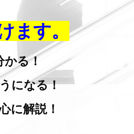
けます。
分かる！
うになる！
心に解説！