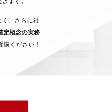
だきます。
なく、さらに社
確定概念の実務
受講ください！