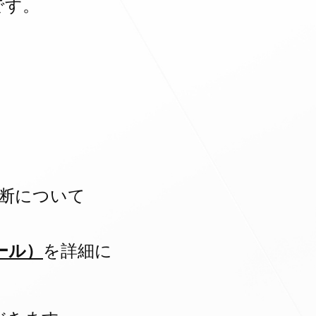
です。
断について
ール）
を詳細に