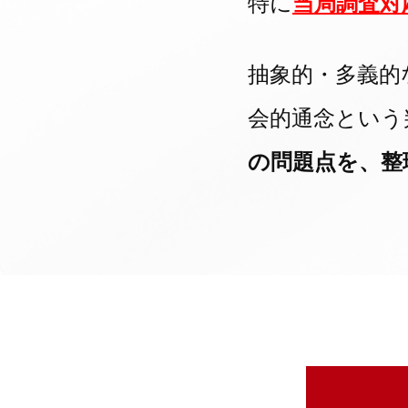
特に
当局調査対
抽象的・多義的
会的通念という
の問題点を、整