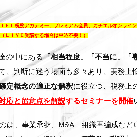
ＩＥＬ税務アカデミー、プレミアム会員、カチエルオンライン
（ＬＩＶＥ受講する場合は申込不要！）
達の中にある
「相当程度」「不当に」「
て、判断に迷う場面も多々あり、実務上
確定概念の適正な解釈
に役立つ、税務上
対応と留意点を解説
するセミナーを開催
のは、
事業承継
、
M&A
、
組織再編成
など