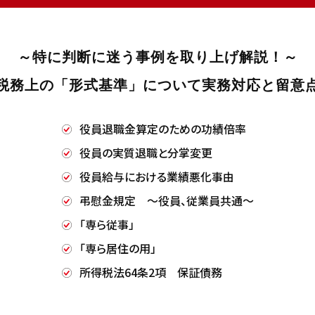
～特に判断に迷う事例を取り上げ解説！～
税務上の「形式基準」について実務対応と留意
役員退職金算定のための功績倍率
役員の実質退職と分掌変更
役員給与における業績悪化事由
弔慰金規定 ～役員、従業員共通～
「専ら従事」
「専ら居住の用」
所得税法64条2項 保証債務