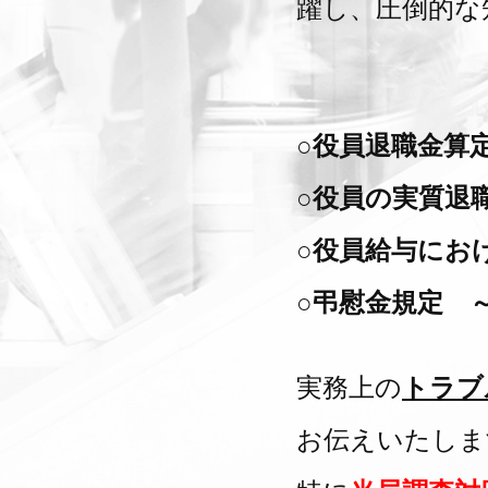
躍し、圧倒的な
○役員退職金算
○役員の実質退
○役員給与にお
○弔慰金規定 
実務上の
トラブ
お伝えいたしま