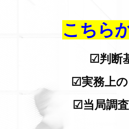
こちら
☑判断
☑実務上
☑当局調