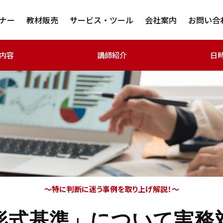
ナー
教材販売
サービス・ツール
会社案内
お問い合
内容
講師紹介
日
～特に判断に迷う事例を取り上げ解説！～
形式基準」について実務