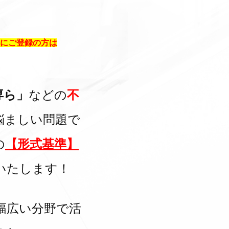
にご登録の方は
専ら」
などの
不
悩ましい問題で
の
【形式基準】
いたします！
幅広い分野で活