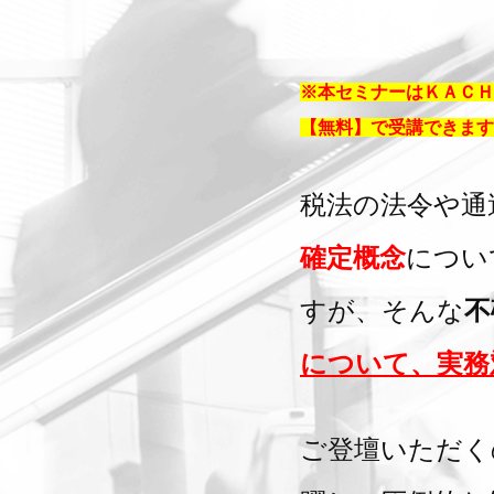
※本セミナーはＫＡＣＨ
【無料】で受講できます
税法の法令や通
確定概念
につい
すが、そんな
不
について、実務
ご登壇いただく