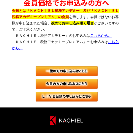
会員価格でお申込みの方へ
会員とは「ＫＡＣＨＩＥＬ税務アカデミー」及び「ＫＡＣＨＩＥＬ
税務アカデミープレミアム」の会員
を示します。会員ではないお客
様が申し込まれた場合、
改めてお申し込み頂く場合
がございますの
で、ご了承ください。
「ＫＡＣＨＩＥＬ税務アカデミー」のお申込みは
こちらから。
「ＫＡＣＨＩＥＬ税務アカデミープレミアム」のお申込みは
こちら
から。
一般（会員で
月刊税務調査
ＬＩＶＥ受講