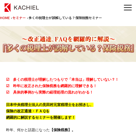
HOME
›
セミナー
› 多くの税理士が誤解している？保険税務セミナー
☑ 多くの税理士が理解したつもりで「本当は」理解していない？！
☑ 昨年に改正された保険税務を網羅的に理解できる！
☑ 具体的事例から実際の経理処理の流れがわかる！
日本中央税理士法人の見田村元宣税理士をお招きし、
保険の改正通達・ＦＡＱを
網羅的に解説するセミナーを開催します！
昨年、何かと話題になった
【保険税務】。