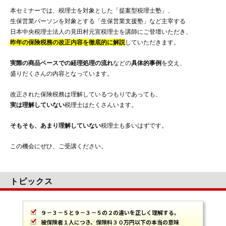
本セミナーでは、税理士を対象とした「提案型税理士塾」、
生保営業パーソンを対象とする「生保営業支援塾」など主宰する
日本中央税理士法人の見田村元宣税理士を講師にご登壇いただき、
昨年の保険税務の改正内容を徹底的に解説
していただきます。
実際の商品ベースでの経理処理の流れ
などの
具体的事例
を交え、
盛りだくさんの内容となっています。
改正された保険税務は理解しているつもりであっても、
実は理解していない
税理士はたくさんいます。
そもそも、あまり理解していない
税理士も多いはずです。
この機会にぜひ、ご受講ください。
トピックス
９－３－５と９－３－５の２の違いを正しく理解する。
被保険者１人につき、保険料３０万円以下の本当の意味