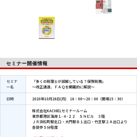
セミナー開催情報
セミナ
「多くの税理士が誤解している？保険税務」
ー名
～改正通達、ＦＡＱを網羅的に解説～
日時
2020年10月26日(月) 16：00～20：00（開場15：30）
株式会社KACHIELセミナールーム
東京都港区海岸１-４-２２ ＳＮビル ３階
ＪＲ浜松町駅北口・大門駅Ｂ１出口・竹芝駅２Ａ出口より
各徒歩５分程度