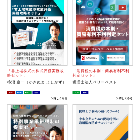
「非上場株式の株式評価実務攻
「消費税の本則・簡易有利不利
略セット」
判定セット」
柿沼 慶一（かきぬま よしかず）
税理士法人ベリーベスト
＞詳しくみる
＞詳しくみる