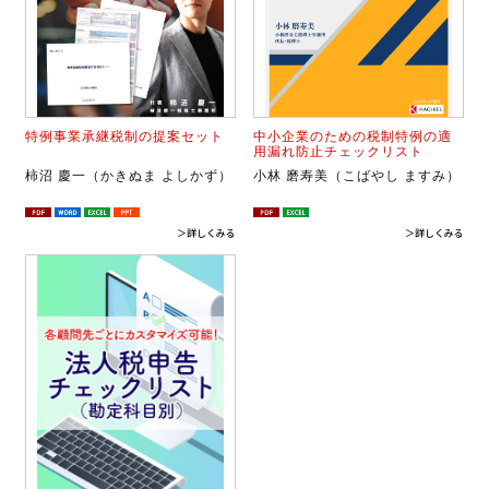
特例事業承継税制の提案セット
中小企業のための税制特例の適
用漏れ防止チェックリスト
柿沼 慶一（かきぬま よしかず）
小林 磨寿美（こばやし ますみ）
＞詳しくみる
＞詳しくみる