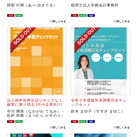
阿部 行輝（あべ ゆきてる）
税理士法人矢崎会計事務所
＞詳しくみる
＞詳しくみる
法人税申告期を誤りやミスなく
令和５年度版年末調整完全チェ
確実に乗り切る [中小企業向け]
ックセット
法人税申告チェックセット
中川 輝美（なかがわ てるみ）・
鈴木 まゆ子（すずき まゆこ）
松村 和典（まつむら かずのり）
＞詳しくみる
＞詳しくみる