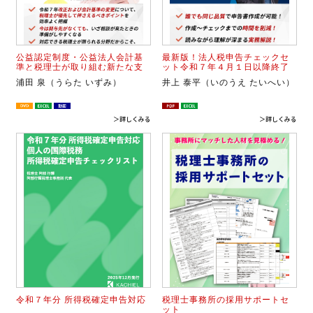
公益認定制度・公益法人会計基
最新版！法人税申告チェックセ
準と税理士が取り組む新たな支
ット令和７年４月１日以降終了
援業務
事業分対応
浦田 泉（うらた いずみ）
井上 泰平（いのうえ たいへい）
＞詳しくみる
＞詳しくみる
令和７年分 所得税確定申告対応
税理士事務所の採用サポートセ
ット