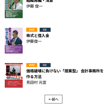
組織再編・清算
伊藤 俊一
株式と借入金
伊藤俊一
価格破壊に負けない「提案型」 会計事務所を
作る方法
見田村 元宣
←前へ