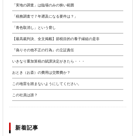
「実地の調査」は臨場のみの狭い範囲
「税務調査で７年遡及になる要件は？」
「青色取消し」という脅し
【最高裁判決、全文掲載】節税目的の養子縁組の是非
『偽りその他不正の行為』の立証責任
いきなり重加算税の賦課決定がきたら・・・
おとき（お斎）の費用は交際費か？
この地雷を踏まないようにしてください。
この社員は誰？
新着記事