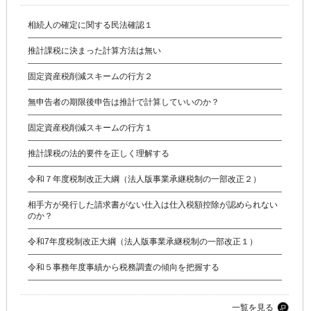
相続人の確定に関する民法確認１
推計課税に決まった計算方法は無い
固定資産税削減スキームの行方２
無申告者の期限後申告は推計で計算していいのか？
固定資産税削減スキームの行方１
推計課税の法的要件を正しく理解する
令和７年度税制改正大綱（法人版事業承継税制の一部改正２）
相手方が発行した請求書がない仕入は仕入税額控除が認められない
のか？
令和7年度税制改正大綱（法人版事業承継税制の一部改正１）
令和５事務年度事績から税務調査の傾向を把握する
一覧を見る