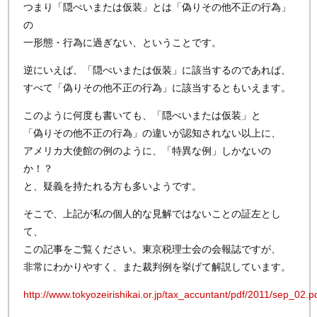
つまり「隠ぺいまたは仮装」とは「偽りその他不正の行為」
の
一形態・行為に過ぎない、ということです。
逆にいえば、「隠ぺいまたは仮装」に該当するのであれば、
すべて「偽りその他不正の行為」に該当するともいえます。
このように何度も書いても、「隠ぺいまたは仮装」と
「偽りその他不正の行為」の違いが認知されない以上に、
アメリカ大使館の例のように、「特異な例」しかないの
か！？
と、疑義を持たれる方も多いようです。
そこで、上記が私の個人的な見解ではないことの証左とし
て、
この記事をご覧ください。東京税理士会の会報誌ですが、
非常にわかりやすく、また裁判例を挙げて解説しています。
http://www.tokyozeirishikai.or.jp/tax_accuntant/pdf/2011/sep_02.p