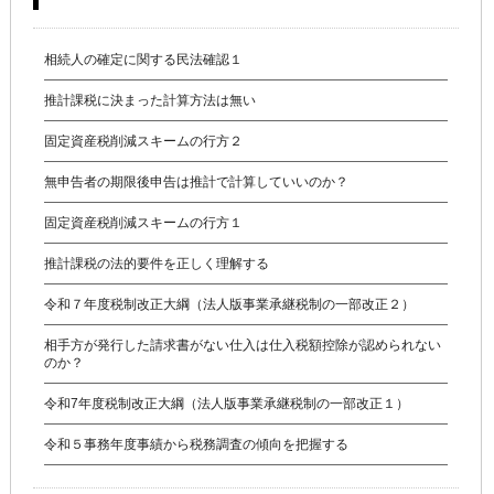
相続人の確定に関する民法確認１
推計課税に決まった計算方法は無い
固定資産税削減スキームの行方２
無申告者の期限後申告は推計で計算していいのか？
固定資産税削減スキームの行方１
推計課税の法的要件を正しく理解する
令和７年度税制改正大綱（法人版事業承継税制の一部改正２）
相手方が発行した請求書がない仕入は仕入税額控除が認められない
のか？
令和7年度税制改正大綱（法人版事業承継税制の一部改正１）
令和５事務年度事績から税務調査の傾向を把握する