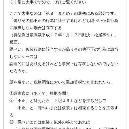
※非常に大事ですので、ぜひご覧ください
ここで大事なのは「第８ まとめ」の最初にある部分です。
「偽りその他不正の行為に該当するけれども隠ぺい仮装行為
に該当しない場合は存在する
（典型例は最高裁平成１７年１月１７日判決、松尾事件）。
反面、
隠ぺい、仮装行為に該当するが偽りその他不正の行為に該当
しないケースは
論理的にはありえるけれども事実上は存在しないのではない
だろうか」
話を戻すと、税務調査において重加算税だと言われたら、
①調査官に（あえて）根拠を聞く
②「不正」と答えたら、上記ＵＲＬなどを持ちだして
「不正」と「隠ぺいまたは仮装」は相違することを主張す
る
③「隠ぺいまたは仮装」以外の答えであれば