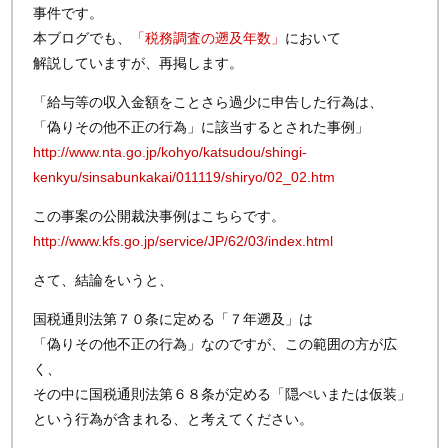
事件です。
本ブログでも、
「税務調査の遡及年数」
において
解説していますが、再掲します。
「給与等の収入金額をことさら過少に申告した行為は、
「偽りその他不正の行為」に該当するとされた事例」
http://www.nta.go.jp/kohyo/katsudou/shingi-
kenkyu/sinsabunkakai/011119/shiryo/02_02.htm
この事案の公開裁決事例はこちらです。
http://www.kfs.go.jp/service/JP/62/03/index.html
さて、結論をいうと、
国税通則法第７０条に定める「７年遡及」は
「偽りその他不正の行為」なのですが、この範囲の方が広
く、
その中に国税通則法第６８条が定める「隠ぺいまたは仮装」
という行為が含まれる、と考えてください。