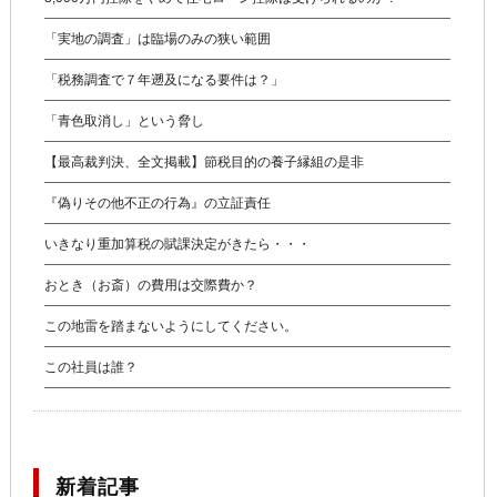
「実地の調査」は臨場のみの狭い範囲
「税務調査で７年遡及になる要件は？」
「青色取消し」という脅し
【最高裁判決、全文掲載】節税目的の養子縁組の是非
『偽りその他不正の行為』の立証責任
いきなり重加算税の賦課決定がきたら・・・
おとき（お斎）の費用は交際費か？
この地雷を踏まないようにしてください。
この社員は誰？
新着記事