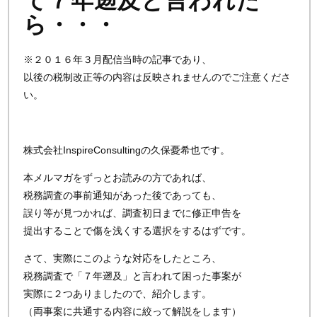
て７年遡及と言われた
ら・・・
※２０１６年３月配信当時の記事であり、
以後の税制改正等の内容は反映されませんのでご注意くださ
い。
株式会社InspireConsultingの久保憂希也です。
本メルマガをずっとお読みの方であれば、
税務調査の事前通知があった後であっても、
誤り等が見つかれば、調査初日までに修正申告を
提出することで傷を浅くする選択をするはずです。
さて、実際にこのような対応をしたところ、
税務調査で「７年遡及」と言われて困った事案が
実際に２つありましたので、紹介します。
（両事案に共通する内容に絞って解説をします）