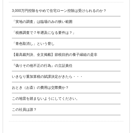
3,000万円控除をやめて住宅ローン控除は受けられるのか？
「実地の調査」は臨場のみの狭い範囲
「税務調査で７年遡及になる要件は？」
「青色取消し」という脅し
【最高裁判決、全文掲載】節税目的の養子縁組の是非
『偽りその他不正の行為』の立証責任
いきなり重加算税の賦課決定がきたら・・・
おとき（お斎）の費用は交際費か？
この地雷を踏まないようにしてください。
この社員は誰？