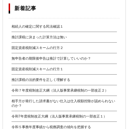
新着記事
相続人の確定に関する民法確認１
推計課税に決まった計算方法は無い
固定資産税削減スキームの行方２
無申告者の期限後申告は推計で計算していいのか？
固定資産税削減スキームの行方１
推計課税の法的要件を正しく理解する
令和７年度税制改正大綱（法人版事業承継税制の一部改正２）
相手方が発行した請求書がない仕入は仕入税額控除が認められない
のか？
令和7年度税制改正大綱（法人版事業承継税制の一部改正１）
令和５事務年度事績から税務調査の傾向を把握する