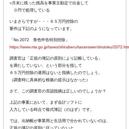
○月末に残った残高を事業主勘定で出金して
０円で処理している
いまさらですが・・・６５万円控除の
要件は下記のようになっています。
「No.2072 青色申告特別控除」
https://www.nta.go.jp/taxes/shiraberu/taxanswer/shotoku/2072.ht
調査官は「正規の簿記の原則により記帳している」
を満たしていない、という部分を指して
６５万円控除の適用はないと指摘したのでしょう。
（調査時に具体的な根拠の提示はなかった）
さて、この調査官の否認指摘は正しいのでしょうか？
上記の事案において、まず会計ソフトに
入力している時点で複式簿記（のはず）です。
では、出納帳が事業用と生活用で分かれていないのは、
正規の簿記の原則に従っていないと