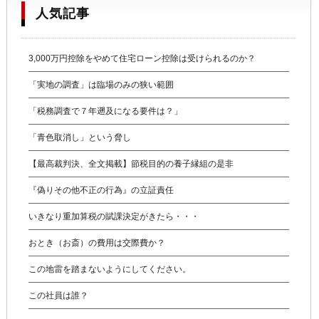
人気記事
3,000万円控除をやめて住宅ローン控除は受けられるのか？
「実地の調査」は臨場のみの狭い範囲
「税務調査で７年遡及になる要件は？」
「青色取消し」という脅し
【最高裁判決、全文掲載】節税目的の養子縁組の是非
『偽りその他不正の行為』の立証責任
いきなり重加算税の賦課決定がきたら・・・
おとき（お斎）の費用は交際費か？
この地雷を踏まないようにしてください。
この社員は誰？