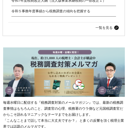
令和7年度税制改正大綱（法人版事業承継税制の一部改正１）
令和５事務年度事績から税務調査の傾向を把握する
一覧を見る
毎週水曜日に配信する『税務調査対策のメールマガジン』では、最新の税務調
査事情はもちろんのこと、調査官の心理、税務署のウラ側など元国税調査官だ
からこそ語れるマニアックなテーマまでをお届けします。
「こんなことまで話して本当に大丈夫ですか？」 と多くの反響を頂く税理士業
界では話題のメルマガです。