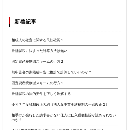
新着記事
相続人の確定に関する民法確認１
推計課税に決まった計算方法は無い
固定資産税削減スキームの行方２
無申告者の期限後申告は推計で計算していいのか？
固定資産税削減スキームの行方１
推計課税の法的要件を正しく理解する
令和７年度税制改正大綱（法人版事業承継税制の一部改正２）
相手方が発行した請求書がない仕入は仕入税額控除が認められない
のか？