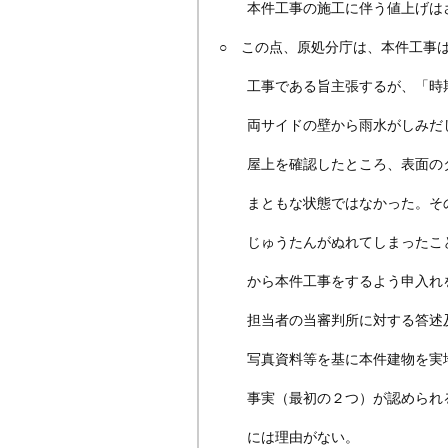
本件工事の施工に伴う値上げは
○ この点、原処分庁は、本件工事
工事である旨主張するが、「時期
両サイドの壁から雨水がしみだし
屋上を確認したところ、表面のタ
まともな状態ではなかった。その
じゅうたんがぬれてしまったこと
から本件工事をするよう申入れをし
担当者の当審判所に対する答述及
写真資料等を基に本件建物を実地
事実（最初の２つ）が認められる
には理由がない。