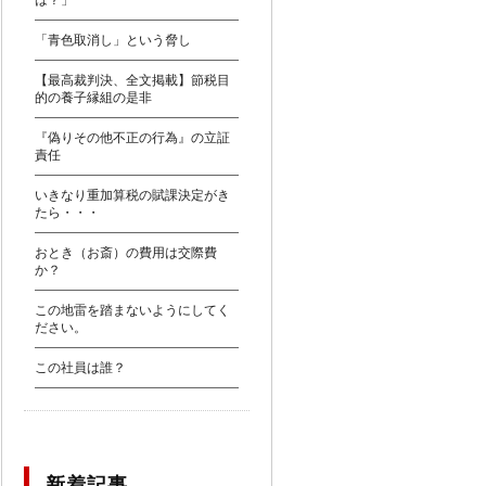
は？」
「青色取消し」という脅し
【最高裁判決、全文掲載】節税目
的の養子縁組の是非
『偽りその他不正の行為』の立証
責任
いきなり重加算税の賦課決定がき
たら・・・
おとき（お斎）の費用は交際費
か？
この地雷を踏まないようにしてく
ださい。
この社員は誰？
新着記事