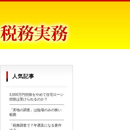
目からウロコ〜
人気記事
3,000万円控除をやめて住宅ローン
控除は受けられるのか？
「実地の調査」は臨場のみの狭い
範囲
「税務調査で７年遡及になる要件