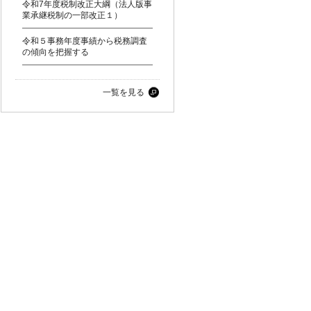
令和7年度税制改正大綱（法人版事
業承継税制の一部改正１）
令和５事務年度事績から税務調査
の傾向を把握する
一覧を見る