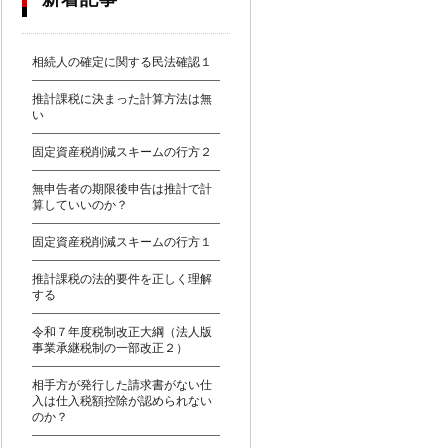
相続人の確定に関する民法確認１
推計課税に決まった計算方法は無
い
固定資産税削減スキームの行方２
無申告者の期限後申告は推計で計
算していいのか？
固定資産税削減スキームの行方１
推計課税の法的要件を正しく理解
する
令和７年度税制改正大綱（法人版
事業承継税制の一部改正２）
相手方が発行した請求書がない仕
入は仕入税額控除が認められない
のか？