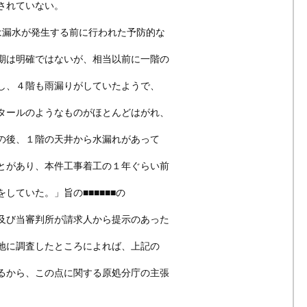
されていない。
は漏水が発生する前に行われた予防的な
は明確ではないが、相当以前に一階の
、４階も雨漏りがしていたようで、
ールのようなものがほとんどはがれ、
後、１階の天井から水漏れがあって
があり、本件工事着工の１年ぐらい前
ていた。」旨の■■■■■■の
び当審判所が請求人から提示のあった
に調査したところによれば、上記の
から、この点に関する原処分庁の主張