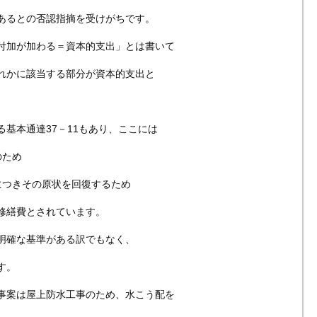
あるとの否認指摘を受けがちです。
付加が加わる＝資本的支出」とは書いて
れかに該当する部分が資本的支出と
基本通達37－11もあり、ここには
のため
につきその原状を回復するため
修繕費とされています。
明確な基準がある訳でもなく、
す。
事案は屋上防水工事のため、水こう配を