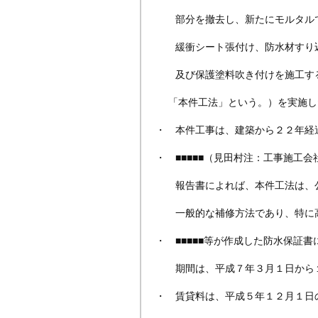
部分を撤去し、新たにモルタルで
緩衝シート張付け、防水材すり込
及び保護塗料吹き付けを施工する
「本件工法」という。）を実施し
・ 本件工事は、建築から２２年経
・ ■■■■■（見田村注：工事施工
報告書によれば、本件工法は、公
一般的な補修方法であり、特に高
・ ■■■■■等が作成した防水保証
期間は、平成７年３月１日から１
・ 賃貸料は、平成５年１２月１日