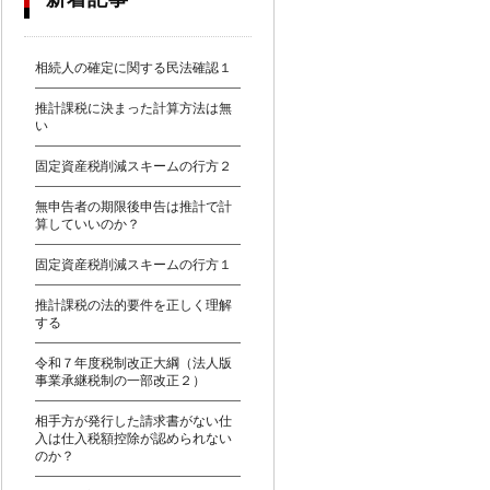
相続人の確定に関する民法確認１
推計課税に決まった計算方法は無
い
固定資産税削減スキームの行方２
無申告者の期限後申告は推計で計
算していいのか？
固定資産税削減スキームの行方１
推計課税の法的要件を正しく理解
する
令和７年度税制改正大綱（法人版
事業承継税制の一部改正２）
相手方が発行した請求書がない仕
入は仕入税額控除が認められない
のか？