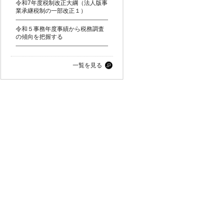
令和7年度税制改正大綱（法人版事
業承継税制の一部改正１）
令和５事務年度事績から税務調査
の傾向を把握する
一覧を見る