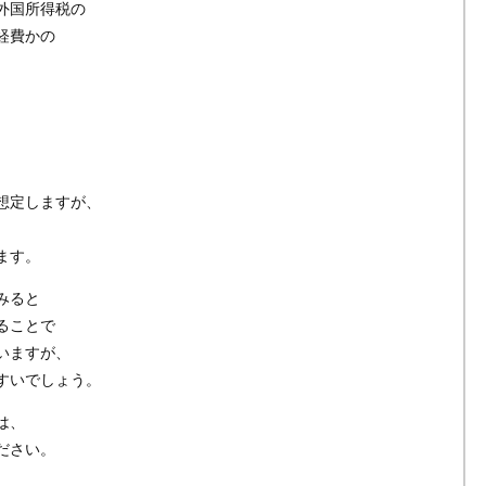
外国所得税の
経費かの
、
想定しますが、
、
ます。
みると
ることで
いますが、
すいでしょう。
は、
ださい。