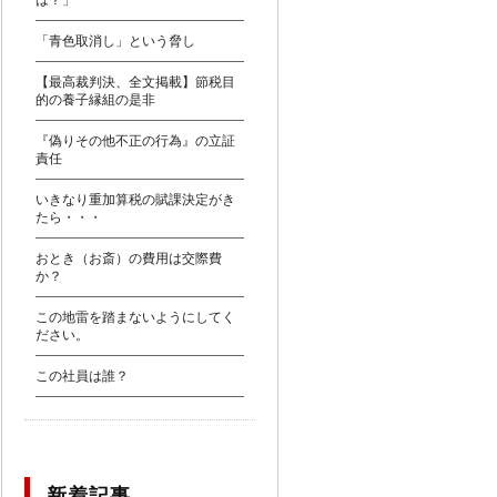
は？」
「青色取消し」という脅し
【最高裁判決、全文掲載】節税目
的の養子縁組の是非
『偽りその他不正の行為』の立証
責任
いきなり重加算税の賦課決定がき
たら・・・
おとき（お斎）の費用は交際費
か？
この地雷を踏まないようにしてく
ださい。
この社員は誰？
新着記事