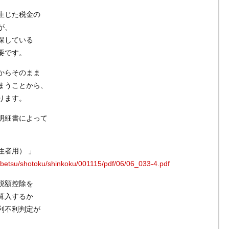
生じた税金の
が、
保している
要です。
からそのまま
まうことから、
ります。
明細書によって
住者用） 」
kobetsu/shotoku/shinkoku/001115/pdf/06/06_033-4.pdf
税額控除を
算入するか
利不利判定が