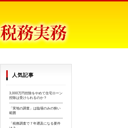
目からウロコ〜
人気記事
3,000万円控除をやめて住宅ローン
控除は受けられるのか？
「実地の調査」は臨場のみの狭い
範囲
「税務調査で７年遡及になる要件