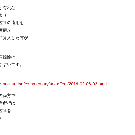
が有利な
より
控除の適用を
度額が
に算入した方が
額控除の
やすいです。
ate-accounting/commentary/tax-effect/2019-09-06-02.html
の両方で
産所得は
控除を
ん