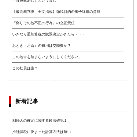
「青色取消し」という脅し
【最高裁判決、全文掲載】節税目的の養子縁組の是非
『偽りその他不正の行為』の立証責任
いきなり重加算税の賦課決定がきたら・・・
おとき（お斎）の費用は交際費か？
この地雷を踏まないようにしてください。
この社員は誰？
新着記事
相続人の確定に関する民法確認１
推計課税に決まった計算方法は無い