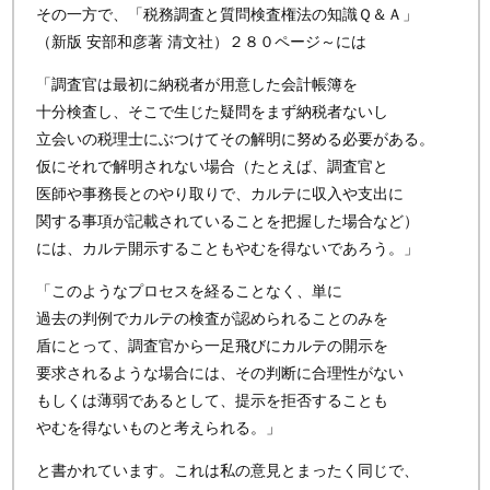
その一方で、「税務調査と質問検査権法の知識Ｑ＆Ａ」
（新版 安部和彦著 清文社）２８０ページ～には
「調査官は最初に納税者が用意した会計帳簿を
十分検査し、そこで生じた疑問をまず納税者ないし
立会いの税理士にぶつけてその解明に努める必要がある。
仮にそれで解明されない場合（たとえば、調査官と
医師や事務長とのやり取りで、カルテに収入や支出に
関する事項が記載されていることを把握した場合など）
には、カルテ開示することもやむを得ないであろう。」
「このようなプロセスを経ることなく、単に
過去の判例でカルテの検査が認められることのみを
盾にとって、調査官から一足飛びにカルテの開示を
要求されるような場合には、その判断に合理性がない
もしくは薄弱であるとして、提示を拒否することも
やむを得ないものと考えられる。」
と書かれています。これは私の意見とまったく同じで、